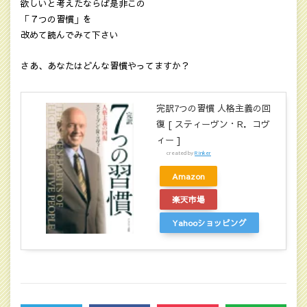
欲しいと考えたならば是非この
「７つの習慣」を
改めて読んでみて下さい
さあ、あなたはどんな習慣やってますか？
完訳7つの習慣 人格主義の回
復 [ スティーヴン・R．コヴ
ィー ]
created by
Rinker
Amazon
楽天市場
Yahooショッピング