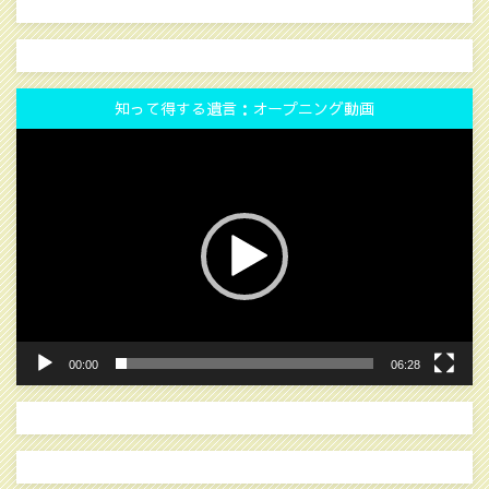
知って得する遺言：オープニング動画
動
画
プ
レ
ー
ヤ
ー
00:00
06:28