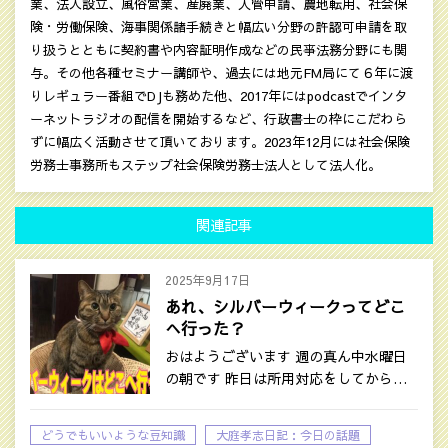
業、法人設立、風俗営業、産廃業、入管申請、農地転用、社会保
険・労働保険、海事関係諸手続きと幅広い分野の許認可申請を取
り扱うとともに契約書や内容証明作成などの民亊法務分野にも関
与。その他各種セミナー講師や、過去には地元FM局にて６年に渡
りレギュラー番組でDJも務めた他、2017年にはpodcastでインタ
ーネットラジオの配信を開始するなど、行政書士の枠にこだわら
ずに幅広く活動させて頂いております。2023年12月には社会保険
労務士事務所もステップ社会保険労務士法人として法人化。
関連記事
2025年9月17日
あれ、シルバーウィークってどこ
へ行った？
おはようございます 週の真ん中水曜日
の朝です 昨日は所用対応をしてから…
どうでもいいような豆知識
大庭孝志日記：今日の話題