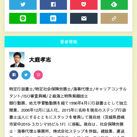
TWEET
SHARE
POCKET
FEEDLY
LINE
HATENA
MAIL
COPY LINK
著者情報
大庭孝志
特定行政書士/特定社会保険労務士/海事代理士/キャリアコンサル
タント/ISO審査員補/２級海上特殊無線技士
銀行勤務、地元学習塾勤務を経て1996年4月に行政書士として独立
開業、2006年12月に法人化、2015年に名称を現在のステップ行政
書士法人にするとともにスタッフを増員して現在地（茨城県鹿嶋
市宮中2010‐３カシマ95ビル1F）に移転。現在は、社会保険労務
士・海事代理士事務所、株式会社ステップを併設。建設業、運送