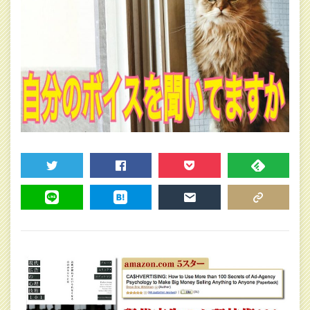
TWEET
SHARE
POCKET
FEEDLY
LINE
HATENA
MAIL
COPY LINK