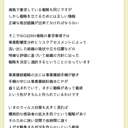
規格で要求している戦略も同じですが
しかし戦略を立てるためには正しい情報
正確な現状認識が出来てなければならない
そこでISO22301規格の要求事項では
事業影響度分析とリスクアセスメントによって
洗い出した組織の現状や立ち位置などの
明確な評価に基づいて組織の方針に沿った
戦略を決定し選択するということになっています
事業継続戦略の次には事業継続手順が続き
手順の中には事業継続計画ＢＣＰが
盛り込まれていて、まさに戦略があって戦術
という形がきちんと作られているわけです
いまのウィルス対策も大きく見れば
爆発的な感染者の拡大を防ぐという戦略があり
そのために狭い空間で長時間に渡り
人が大勢集まる状況を作らないという戦術