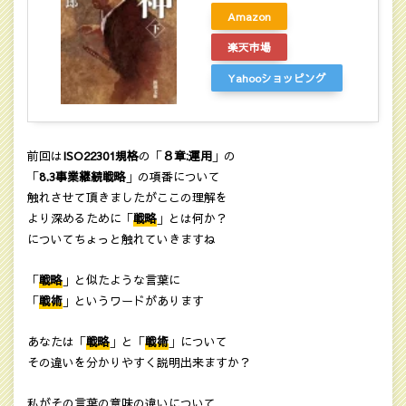
Amazon
楽天市場
Yahooショッピング
前回は
ISO22301規格
の「
８章:運用
」の
「
8.3事業継続戦略
」の項番について
触れさせて頂きましたがここの理解を
より深めるために「
戦略
」とは何か？
についてちょっと触れていきますね
「
戦略
」と似たような言葉に
「
戦術
」というワードがあります
あなたは「
戦略
」と「
戦術
」について
その違いを分かりやすく説明出来ますか？
私がその言葉の意味の違いについて