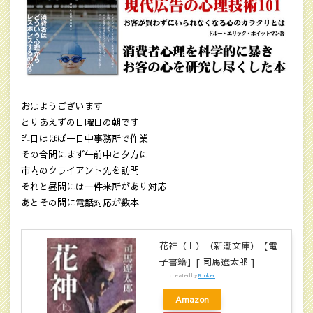
おはようございます
とりあえずの日曜日の朝です
昨日はほぼ一日中事務所で作業
その合間にまず午前中と夕方に
市内のクライアント先を訪問
それと昼間には一件来所があり対応
あとその間に電話対応が数本
花神（上）（新潮文庫）【電
子書籍】[ 司馬遼太郎 ]
created by
Rinker
Amazon