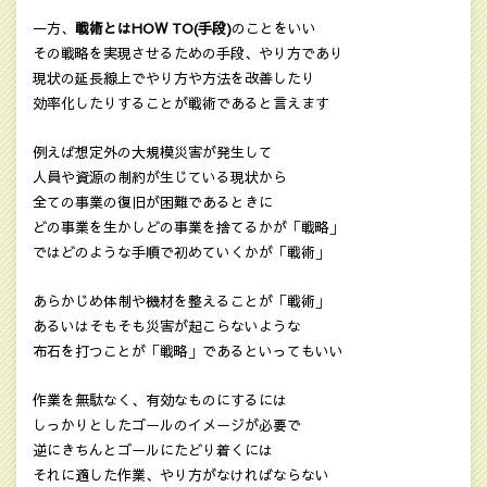
一方、
戦術とはHOW TO(手段)
のことをいい
その戦略を実現させるための手段、やり方であり
現状の延長線上でやり方や方法を改善したり
効率化したりすることが戦術であると言えます
例えば想定外の大規模災害が発生して
人員や資源の制約が生じている現状から
全ての事業の復旧が困難であるときに
どの事業を生かしどの事業を捨てるかが「戦略」
ではどのような手順で初めていくかが「戦術」
あらかじめ体制や機材を整えることが「戦術」
あるいはそもそも災害が起こらないような
布石を打つことが「戦略」であるといってもいい
作業を無駄なく、有効なものにするには
しっかりとしたゴールのイメージが必要で
逆にきちんとゴールにたどり着くには
それに適した作業、やり方がなければならない