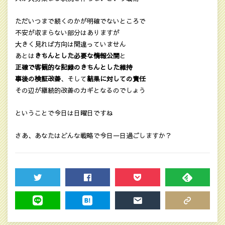
ただいつまで続くのかが明確でないところで
不安が収まらない部分はありますが
大きく見れば方向は間違っていません
あとは
きちんとした必要な情報公開
と
正確で客観的な記録のきちんとした維持
事後の検証改善
、そして
結果に対しての責任
その辺が継続的改善のカギとなるのでしょう
ということで今日は日曜日ですね
さあ、あなたはどんな戦略で今日一日過ごしますか？
TWEET
SHARE
POCKET
FEEDLY
LINE
HATENA
MAIL
COPY LINK