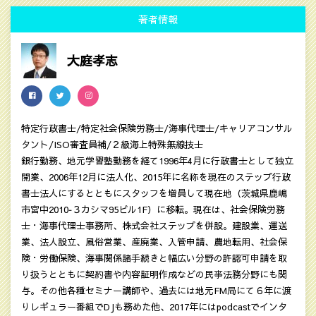
著者情報
大庭孝志
特定行政書士/特定社会保険労務士/海事代理士/キャリアコンサル
タント/ISO審査員補/２級海上特殊無線技士
銀行勤務、地元学習塾勤務を経て1996年4月に行政書士として独立
開業、2006年12月に法人化、2015年に名称を現在のステップ行政
書士法人にするとともにスタッフを増員して現在地（茨城県鹿嶋
市宮中2010‐３カシマ95ビル1F）に移転。現在は、社会保険労務
士・海事代理士事務所、株式会社ステップを併設。建設業、運送
業、法人設立、風俗営業、産廃業、入管申請、農地転用、社会保
険・労働保険、海事関係諸手続きと幅広い分野の許認可申請を取
り扱うとともに契約書や内容証明作成などの民亊法務分野にも関
与。その他各種セミナー講師や、過去には地元FM局にて６年に渡
りレギュラー番組でDJも務めた他、2017年にはpodcastでインタ