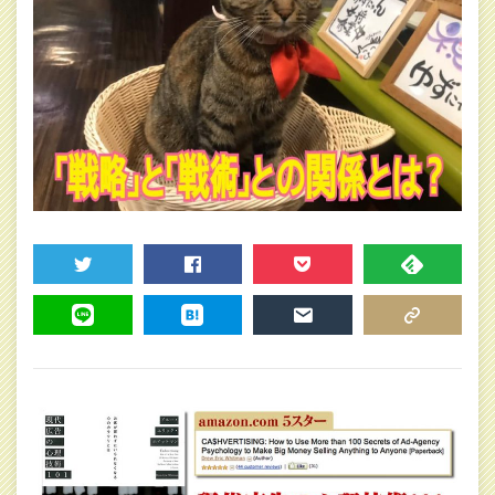
TWEET
SHARE
POCKET
FEEDLY
LINE
HATENA
MAIL
COPY LINK