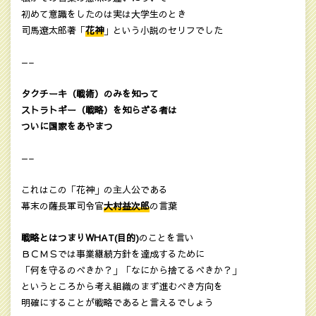
初めて意識をしたのは実は大学生のとき
司馬遼太郎著「
花神
」という小説のセリフでした
—–
タクチーキ（戦術）のみを知って
ストラトギー（戦略）を知らざる者は
ついに国家をあやまつ
—–
これはこの「花神」の主人公である
幕末の薩長軍司令官
大村益次郎
の言葉
戦略とはつまりWHAT(目的)
のことを言い
ＢＣＭＳでは事業継続方針を達成するために
「何を守るのべきか？」「なにから捨てるべきか？」
というところから考え組織のまず進むべき方向を
明確にすることが戦略であると言えるでしょう