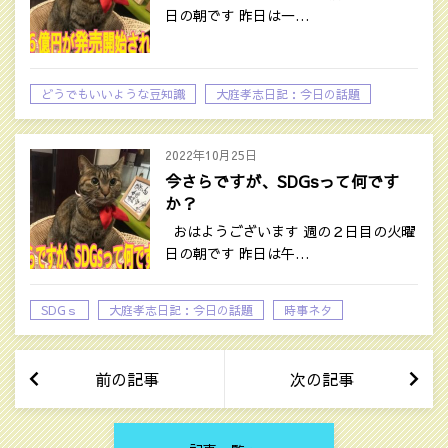
日の朝です 昨日は一…
どうでもいいような豆知識
大庭孝志日記：今日の話題
2022年10月25日
今さらですが、SDGsって何です
か？
おはようございます 週の２日目の火曜
日の朝です 昨日は午…
SDGｓ
大庭孝志日記：今日の話題
時事ネタ
前の記事
次の記事