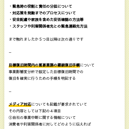
・緊急時の役割と責任の分担について
・対応策を発動までのプロセスについて
・安全配慮や家族を含めた安否確認の方法等
・スタッフや利害関係者先との緊急連絡先方法
まで触れましたか５つ目以降は次の通りです
—
目標復旧時間内の重要業務の継続復旧手順
について
事業影響度分析で設定した目標復旧時間での
復旧を確実に行うための手順を明記する
—
メディア対応
についても記載が要求されていて
その内容としては下記の４項目
①自社の事業中断に関する情報について
消費者や利害関係者に対してどのように伝えれば