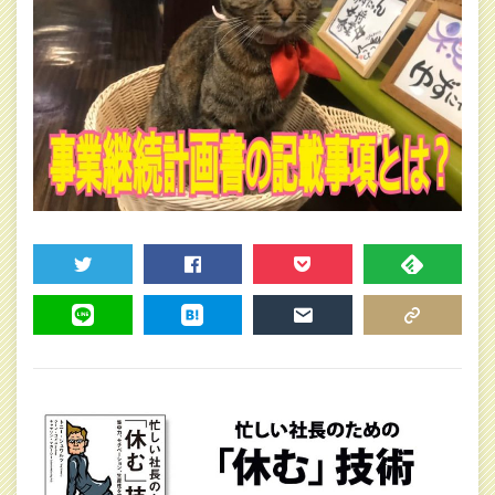
TWEET
SHARE
POCKET
FEEDLY
LINE
HATENA
MAIL
COPY LINK