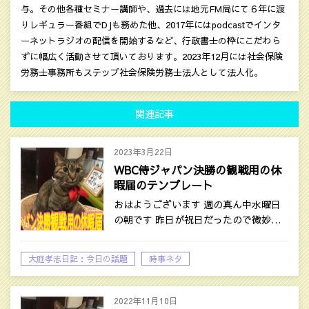
与。その他各種セミナー講師や、過去には地元FM局にて６年に渡
りレギュラー番組でDJも務めた他、2017年にはpodcastでインタ
ーネットラジオの配信を開始するなど、行政書士の枠にこだわら
ずに幅広く活動させて頂いております。2023年12月には社会保険
労務士事務所もステップ社会保険労務士法人として法人化。
関連記事
2023年3月22日
WBC侍ジャパン決勝の観戦用の休
暇届のテンプレート
おはようございます 週の真ん中水曜日
の朝です 昨日が祝日だったので微妙…
大庭孝志日記：今日の話題
時事ネタ
2022年11月10日