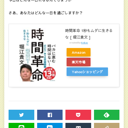
今日はどんな一日になるんでしょうか
さあ、あなたはどんな一日を過ごしますか？
時間革命 1秒もムダに生きる
な [ 堀江貴文 ]
created by
Rinker
Amazon
楽天市場
Yahooショッピング
TWEET
SHARE
POCKET
FEEDLY