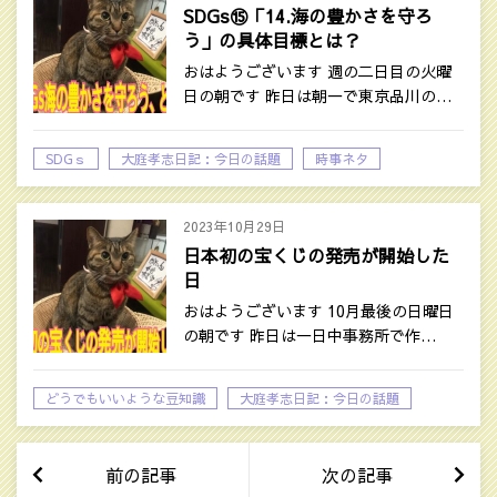
SDGs⑮「14.海の豊かさを守ろ
う」の具体目標とは？
おはようございます 週の二日目の火曜
日の朝です 昨日は朝一で東京品川の…
SDGｓ
大庭孝志日記：今日の話題
時事ネタ
2023年10月29日
日本初の宝くじの発売が開始した
日
おはようございます 10月最後の日曜日
の朝です 昨日は一日中事務所で作…
どうでもいいような豆知識
大庭孝志日記：今日の話題
前の記事
次の記事