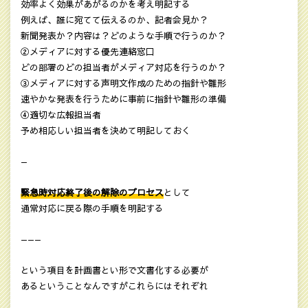
効率よく効果があがるのかを考え明記する
例えば、誰に宛てて伝えるのか、記者会見か？
新聞発表か？内容は？どのような手順で行うのか？
②メディアに対する優先連絡窓口
どの部署のどの担当者がメディア対応を行うのか？
③メディアに対する声明文作成のための指針や雛形
速やかな発表を行うために事前に指針や雛形の準備
④適切な広報担当者
予め相応しい担当者を決めて明記しておく
—
緊急時対応終了後の解除のプロセス
として
通常対応に戻る際の手順を明記する
———
という項目を計画書とい形で文書化する必要が
あるということなんですがこれらにはそれぞれ