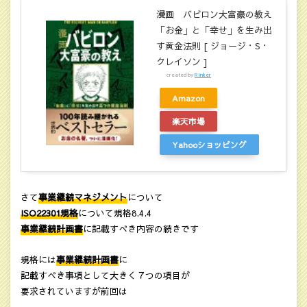
漫画 バビロン大富豪の教え
「お金」と「幸せ」を生み出
す黄金法則 [ ジョージ・S・
クレイソン ]
created by
Rinker
Amazon
楽天市場
Yahooショッピング
さて
事業継続マネジメント
について
ISO22301規格
について規格8.4.4
事業継続計画書
に記載すべき内容の続きです
規格には
事業継続計画書
に
記載すべき事項として大きく７つの項目が
要求されていますが前回は