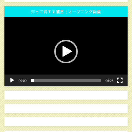
知って得する遺言：オープニング動画
動
画
プ
レ
ー
ヤ
ー
00:00
06:28