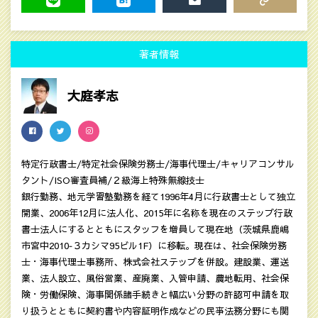
LINE
HATENA
MAIL
COPY LINK
著者情報
大庭孝志
特定行政書士/特定社会保険労務士/海事代理士/キャリアコンサル
タント/ISO審査員補/２級海上特殊無線技士
銀行勤務、地元学習塾勤務を経て1996年4月に行政書士として独立
開業、2006年12月に法人化、2015年に名称を現在のステップ行政
書士法人にするとともにスタッフを増員して現在地（茨城県鹿嶋
市宮中2010‐３カシマ95ビル1F）に移転。現在は、社会保険労務
士・海事代理士事務所、株式会社ステップを併設。建設業、運送
業、法人設立、風俗営業、産廃業、入管申請、農地転用、社会保
険・労働保険、海事関係諸手続きと幅広い分野の許認可申請を取
り扱うとともに契約書や内容証明作成などの民亊法務分野にも関