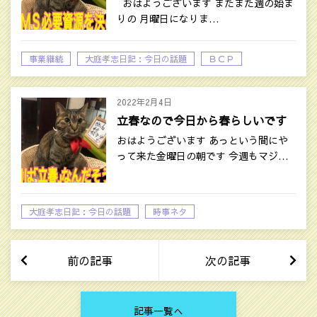
おはようございます またまた週の始ま
りの 月曜日になりま…
事業継続
大庭孝志日記：今日の話題
ＢＣＰ
2022年2月4日
立春なので今日から春らしいです
おはようございます あっという間にや
って来た金曜日の朝です 今週もマジ…
大庭孝志日記：今日の話題
時事ネタ
前の記事
次の記事
記事一覧へ