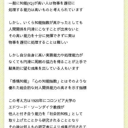
一般に知能(IQ)が高い人は物事を適切に
処理する能力は高いものと考えられています
しかし、いくら知能指数が高かったとしても
人間関係を円滑にこなすことが出来ないと
その高い能力を十分に発揮できずに実は
物事を適切に処理することは難しい
しかし自分自身に高い実務能力や処理能力が
なくても円滑に周囲の協力を得ることが上手で
結果的に望む成果を出している人もいます
「感情知能」「心の知能指数」とはそのような
優れた総合的な対人関係能力の高さを示す指標
この考え方は1920年にコロンビア大学の
エドワード・ソーンダイク教授が
他人と付き合う能力を「社会的知性」として
取り上げたことから研究されることとなり
その後は何人もの研究者により成果が示されて