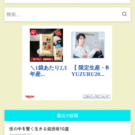
検
索:
最近の投稿
世の中を賢く生きる処世術10選