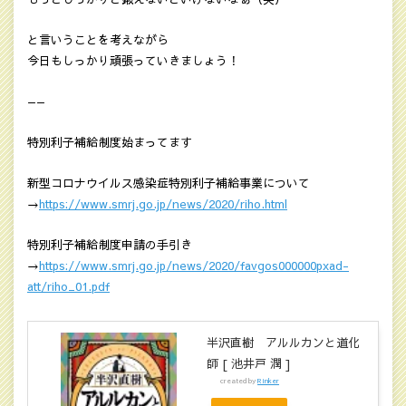
と言いうことを考えながら
今日もしっかり頑張っていきましょう！
——
特別利子補給制度始まってます
新型コロナウイルス感染症特別利子補給事業について
→
https://www.smrj.go.jp/news/2020/riho.html
特別利子補給制度申請の手引き
→
https://www.smrj.go.jp/news/2020/favgos000000pxad-
att/riho_01.pdf
半沢直樹 アルルカンと道化
師 [ 池井戸 潤 ]
created by
Rinker