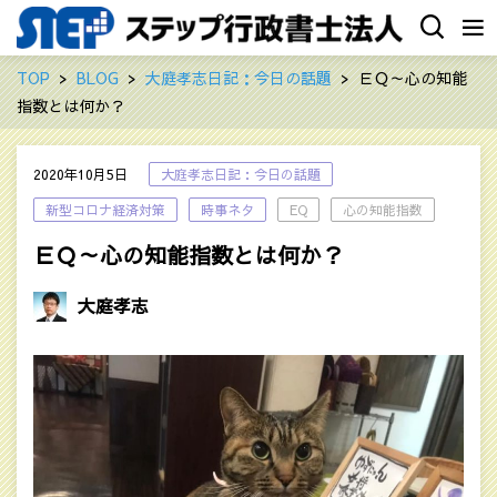
TOP
BLOG
大庭孝志日記：今日の話題
ＥＱ～心の知能
指数とは何か？
2020年10月5日
大庭孝志日記：今日の話題
新型コロナ経済対策
時事ネタ
EQ
心の知能指数
ＥＱ～心の知能指数とは何か？
大庭孝志