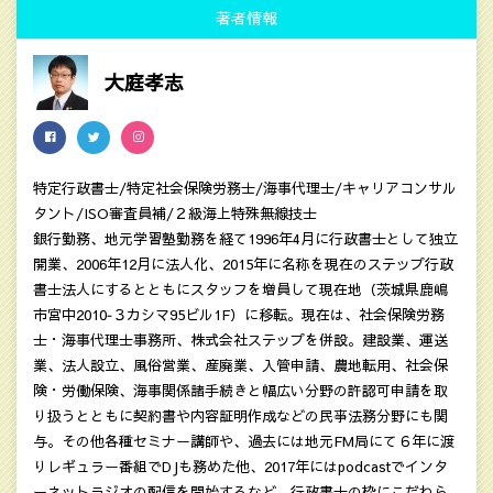
著者情報
大庭孝志
特定行政書士/特定社会保険労務士/海事代理士/キャリアコンサル
タント/ISO審査員補/２級海上特殊無線技士
銀行勤務、地元学習塾勤務を経て1996年4月に行政書士として独立
開業、2006年12月に法人化、2015年に名称を現在のステップ行政
書士法人にするとともにスタッフを増員して現在地（茨城県鹿嶋
市宮中2010‐３カシマ95ビル1F）に移転。現在は、社会保険労務
士・海事代理士事務所、株式会社ステップを併設。建設業、運送
業、法人設立、風俗営業、産廃業、入管申請、農地転用、社会保
険・労働保険、海事関係諸手続きと幅広い分野の許認可申請を取
り扱うとともに契約書や内容証明作成などの民亊法務分野にも関
与。その他各種セミナー講師や、過去には地元FM局にて６年に渡
りレギュラー番組でDJも務めた他、2017年にはpodcastでインタ
ーネットラジオの配信を開始するなど、行政書士の枠にこだわら