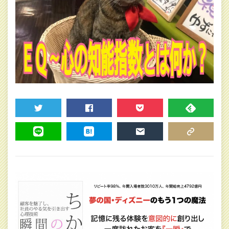
TWEET
SHARE
POCKET
FEEDLY
LINE
HATENA
MAIL
COPY LINK