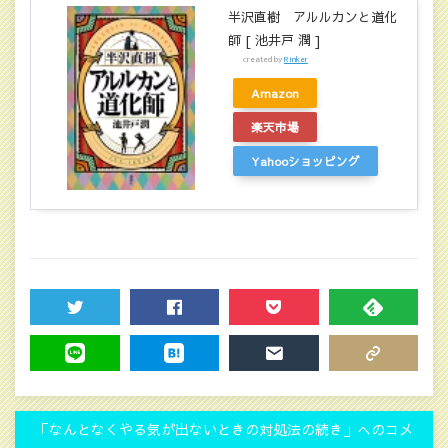
半沢直樹 アルルカンと道化
師 [ 池井戸 潤 ]
created by
Rinker
Amazon
楽天市場
Yahooショッピング
TWEET
SHARE
POCKET
FEEDLY
LINE
HATENA
MAIL
COPY LINK
「なんとなくやる気が出ないときの対処法の続き」へのコメ