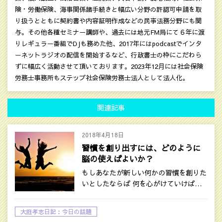
険・労働保険、海事関係諸手続きと幅広い分野の許認可申請を取
り扱うとともに契約書や内容証明作成などの民亊法務分野にも関
与。その他各種セミナー講師や、過去には地元FM局にて６年に渡
りレギュラー番組でDJも務めた他、2017年にはpodcastでインタ
ーネットラジオの配信を開始するなど、行政書士の枠にこだわら
ずに幅広く活動させて頂いております。2023年12月には社会保険
労務士事務所もステップ社会保険労務士法人として法人化。
関連記事
2018年4月18日
習慣を創り出すには、どのように
脳の使えばよいか？
もしあなたが新しい何かの習慣を創りた
いとしたならば 何を心がけていけば…
大庭孝志日記：今日の話題