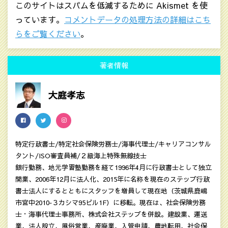
このサイトはスパムを低減するために Akismet を使
っています。
コメントデータの処理方法の詳細はこち
らをご覧ください
。
著者情報
大庭孝志
特定行政書士/特定社会保険労務士/海事代理士/キャリアコンサル
タント/ISO審査員補/２級海上特殊無線技士
銀行勤務、地元学習塾勤務を経て1996年4月に行政書士として独立
開業、2006年12月に法人化、2015年に名称を現在のステップ行政
書士法人にするとともにスタッフを増員して現在地（茨城県鹿嶋
市宮中2010‐３カシマ95ビル1F）に移転。現在は、社会保険労務
士・海事代理士事務所、株式会社ステップを併設。建設業、運送
業、法人設立、風俗営業、産廃業、入管申請、農地転用、社会保