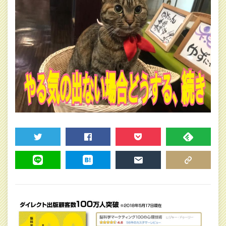
TWEET
SHARE
POCKET
FEEDLY
LINE
HATENA
MAIL
COPY LINK