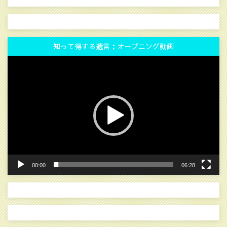
知って得する遺言：オープニング動画
動
画
プ
レ
ー
ヤ
ー
00:00
06:28