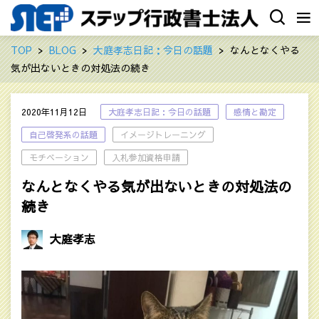
TOP
BLOG
大庭孝志日記：今日の話題
なんとなくやる
気が出ないときの対処法の続き
2020年11月12日
大庭孝志日記：今日の話題
感情と勘定
自己啓発系の話題
イメージトレーニング
モチベーション
入札参加資格申請
なんとなくやる気が出ないときの対処法の
続き
大庭孝志