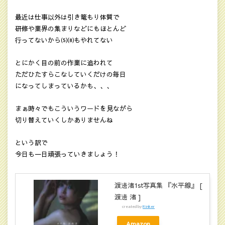
最近は仕事以外は引き篭もり体質で
研修や業界の集まりなどにもほとんど
行ってないから⑸⑻もやれてない
とにかく目の前の作業に追われて
ただひたすらこなしていくだけの毎日
になってしまっているかも、、、
まぁ時々でもこういうワードを見ながら
切り替えていくしかありませんね
という訳で
今日も一日頑張っていきましょう！
渡邊渚1st写真集 『水平線』 [
渡邊 渚 ]
created by
Rinker
Amazon