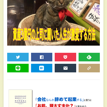
TWEET
SHARE
POCKET
FEEDLY
LINE
HATENA
MAIL
COPY LINK