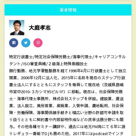
著者情報
大庭孝志
特定行政書士/特定社会保険労務士/海事代理士/キャリアコンサル
タント/ISO審査員補/２級海上特殊無線技士
銀行勤務、地元学習塾勤務を経て1996年4月に行政書士として独立
開業、2006年12月に法人化、2015年に名称を現在のステップ行政
書士法人にするとともにスタッフを増員して現在地（茨城県鹿嶋
市宮中2010‐３カシマ95ビル1F）に移転。現在は、社会保険労務
士・海事代理士事務所、株式会社ステップを併設。建設業、運送
業、法人設立、風俗営業、産廃業、入管申請、農地転用、社会保
険・労働保険、海事関係諸手続きと幅広い分野の許認可申請を取
り扱うとともに契約書や内容証明作成などの民亊法務分野にも関
与。その他各種セミナー講師や、過去には地元FM局にて６年に渡
りレギュラー番組でDJも務めた他、2017年にはpodcastでインタ