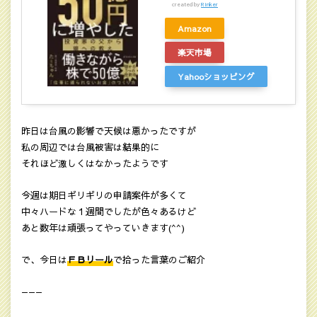
created by
Rinker
Amazon
楽天市場
Yahooショッピング
昨日は台風の影響で天候は悪かったですが
私の周辺では台風被害は結果的に
それほど激しくはなかったようです
今週は期日ギリギリの申請案件が多くて
中々ハードな１週間でしたが色々あるけど
あと数年は頑張ってやっていきます(^^)
で、今日は
ＦＢリール
で拾った言葉のご紹介
———