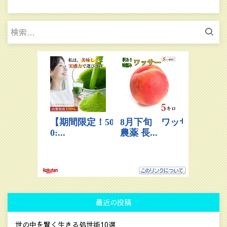
検
索:
最近の投稿
世の中を賢く生きる処世術10選