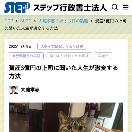
TOP
BLOG
大庭孝志日記：今日の話題
資産3億円の上司
に聞いた人生が激変する方法
2025年9月6日
大庭孝志日記：今日の話題
自己啓発系の話題
努力より継続できる環境
早起き
資産3億円の上司に聞いた人生が激変する
方法
大庭孝志