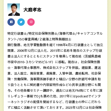
大庭孝志
特定行政書士/特定社会保険労務士/海事代理士/キャリアコンサル
タント/ISO審査員補/２級海上特殊無線技士
銀行勤務、地元学習塾勤務を経て1996年4月に行政書士として独立
開業、2006年12月に法人化、2015年に名称を現在のステップ行政
書士法人にするとともにスタッフを増員して現在地（茨城県鹿嶋
市宮中2010‐３カシマ95ビル1F）に移転。現在は、社会保険労務
士・海事代理士事務所、株式会社ステップを併設。建設業、運送
業、法人設立、風俗営業、産廃業、入管申請、農地転用、社会保
険・労働保険、海事関係諸手続きと幅広い分野の許認可申請を取
り扱うとともに契約書や内容証明作成などの民亊法務分野にも関
与。その他各種セミナー講師や、過去には地元FM局にて６年に渡
りレギュラー番組でDJも務めた他、2017年にはpodcastでインタ
ーネットラジオの配信を開始するなど、行政書士の枠にこだわら
ずに幅広く活動させて頂いております。2023年12月には社会保険