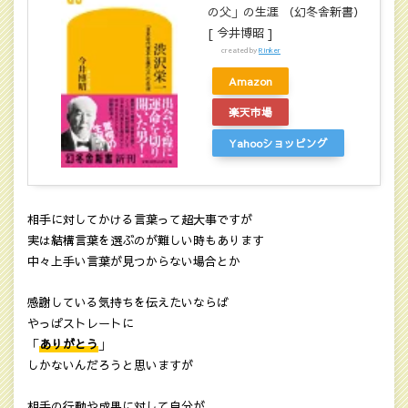
の父」の生涯 （幻冬舎新書）
[ 今井博昭 ]
created by
Rinker
Amazon
楽天市場
Yahooショッピング
相手に対してかける言葉って超大事ですが
実は結構言葉を選ぶのが難しい時もあります
中々上手い言葉が見つからない場合とか
感謝している気持ちを伝えたいならば
やっぱストレートに
「
ありがとう
」
しかないんだろうと思いますが
相手の行動や成果に対して自分が