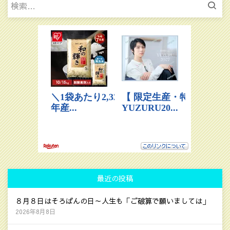
検
索:
最近の投稿
８月８日はそろばんの日～人生も「ご破算で願いましては」
2026年8月8日