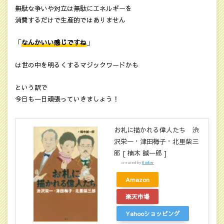
無駄な争いや対立は無駄にエネルギーを
消費するだけで生産的ではありません
「
なんかいい感じですね
」
は世の中を明るくするマジックワードかも
という訳で
今日も一日頑張っていきましょう！
お札に描かれる偉人たち 渋
沢栄一・津田梅子・北里柴三
郎 [ 楠木 誠一郎 ]
created by
Rinker
Amazon
楽天市場
Yahooショッピング