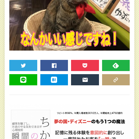
TWEET
SHARE
POCKET
FEEDLY
LINE
HATENA
MAIL
COPY LINK