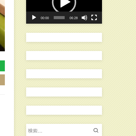
レ
ー
00:00
06:28
ヤ
ー
検
索: