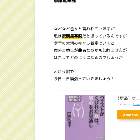
家康黒幕説
などなど色々と言われていますが
私は
家康黒幕説
だと思っているんですが
今年の大河のキャラ設定でいくと
案外と秀吉が曲者なのかも知れませんが
はたしてどのようになるのでしょうか
という訳で
今日一日頑張っていきましょう！
【新品】ウエ
created by
Rinke
Amazon