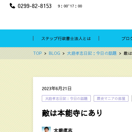
0299-82-8153
9：00~17：00
ステップ行政書士法人とは
ブロ
TOP
BLOG
大庭孝志日記：今日の話題
敵は
2023年6月21日
大庭孝志日記：今日の話題
歴史マニアの部屋
敵は本能寺にあり
大庭孝志