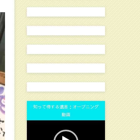
知って得する遺言：オープニング
動画
動
画
プ