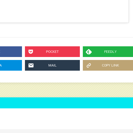
E
POCKET
FEEDLY
A
MAIL
COPY LINK