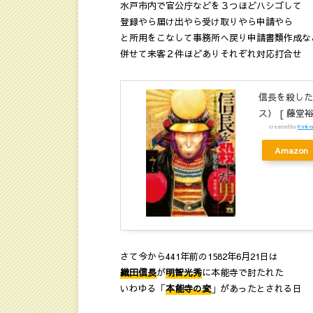
水戸市内で官公庁などを３つほどハシゴして
登録やら届け出やら受け取りやら申請やら
と所用をこなして事務所へ戻り申請書類作成な
併せて来客２件ほどありそれぞれ対応打合せ
信長を殺した
ス） [ 藤堂裕
created by
Rinke
Amazon
さて今から441年前の1582年6月21日は
織田信長
が
明智光秀
に本能寺で討たれた
いわゆる「
本能寺の変
」があったとされる日