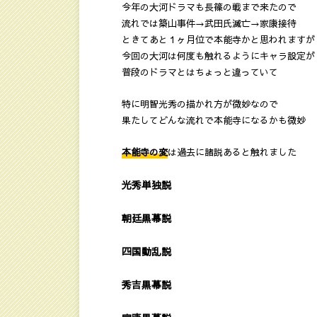
今年の大河ドラマも長篠の戦まで来たので
流れでは築山事件→武田氏滅亡→家康接待
ときてあと１ヶ月位で本能寺かと思われますが
今回の大河は何度も触れるようにキャラ設定が
普段のドラマとはちょっと違っていて
特に明智光秀の描かれ方が微妙なので
果たしてどんな流れで本能寺になるかも微妙
本能寺の変
は過去に諸説あると触れました
光秀単独説
朝廷黒幕説
四国動乱説
秀吉黒幕説