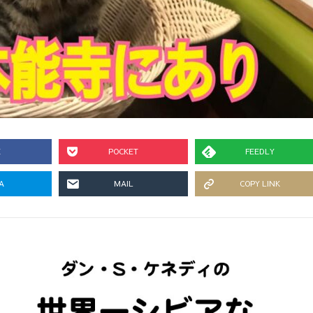
E
POCKET
FEEDLY
A
MAIL
COPY LINK