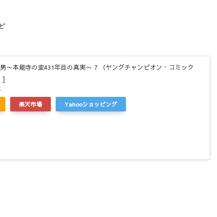
ど
男〜本能寺の変431年目の真実〜 7 （ヤングチャンピオン・コミック
 ]
r
楽天市場
Yahooショッピング