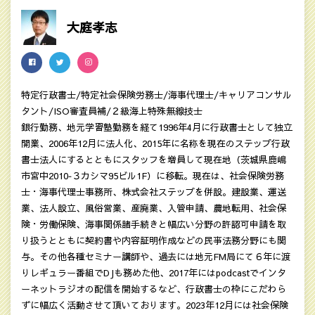
大庭孝志
特定行政書士/特定社会保険労務士/海事代理士/キャリアコンサル
タント/ISO審査員補/２級海上特殊無線技士
銀行勤務、地元学習塾勤務を経て1996年4月に行政書士として独立
開業、2006年12月に法人化、2015年に名称を現在のステップ行政
書士法人にするとともにスタッフを増員して現在地（茨城県鹿嶋
市宮中2010‐３カシマ95ビル1F）に移転。現在は、社会保険労務
士・海事代理士事務所、株式会社ステップを併設。建設業、運送
業、法人設立、風俗営業、産廃業、入管申請、農地転用、社会保
険・労働保険、海事関係諸手続きと幅広い分野の許認可申請を取
り扱うとともに契約書や内容証明作成などの民亊法務分野にも関
与。その他各種セミナー講師や、過去には地元FM局にて６年に渡
りレギュラー番組でDJも務めた他、2017年にはpodcastでインタ
ーネットラジオの配信を開始するなど、行政書士の枠にこだわら
ずに幅広く活動させて頂いております。2023年12月には社会保険