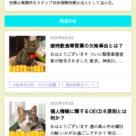
労務士事務所もステップ社会保険労務士法人として法人化。
関連記事
2020年4月8日
接待飲食等営業の欠格事由とは？
おはようございます ついに緊急事態宣
言が発令されました 東京、神奈川、…
大庭孝志日記：今日の話題
風俗営業法ついて
2020年2月5日
個人情報に関するOECD８原則とは
何か？
おはようございます 週の真ん中水曜日
の朝 いかがお過ごしですか？ 昨日…