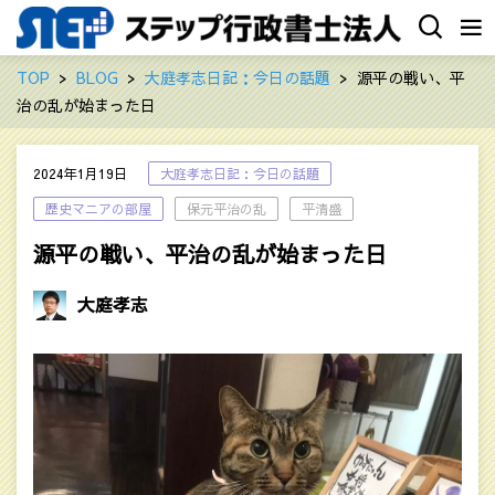
TOP
BLOG
大庭孝志日記：今日の話題
源平の戦い、平
治の乱が始まった日
2024年1月19日
大庭孝志日記：今日の話題
歴史マニアの部屋
保元平治の乱
平清盛
源平の戦い、平治の乱が始まった日
大庭孝志