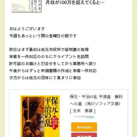
おはようございます
今週もあっという間の金曜日の朝です
昨日はまず最初は地元市役所で証明書の取得
来客を一件対応ののちにクライアント先訪問
許可証のお届けと打合せをしてから事務所へ戻り
午後からはずっと申請書類の作成と来客一件対応
夕方からは地元の団体にて集まりに参加
保元・平治の乱 平清盛 勝利
への道 （角川ソフィア文庫）
[ 元木 泰雄 ]
created by
Rinker
Amazon