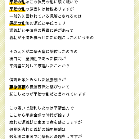
平治の乱
はこの保元の乱に続く戦いで
平治の乱
の原因には諸説ありますが
一般的に言われている見解とされるのは
保元の乱
後に源氏と平氏つまり
源義朝と平清盛の恩賞に差があって
義朝が不満を募らせたため起こしたというもの
その元凶が二条天皇に譲位したのちの
後白河上皇側近であった信西が
平清盛に対して厚遇したことから
信西を敵とみなした源義朝らが
藤原信頼
ら反信西派と結びついて
起こしたのが平治の乱だと言われています
この戦いで勝利したのは平清盛方で
ここから平家全盛の時代が始まり
敗れた源義朝は東国で命を落としますが
処刑を逃れた義朝の嫡男頼朝は
数年後に東国で北条氏と決起をしますが