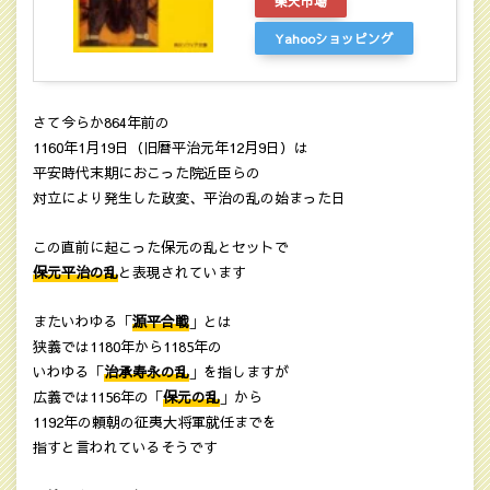
楽天市場
Yahooショッピング
さて今らか864年前の
1160年1月19日（旧暦平治元年12月9日）は
平安時代末期におこった院近臣らの
対立により発生した政変、平治の乱の始まった日
この直前に起こった保元の乱とセットで
保元平治の乱
と表現されています
またいわゆる「
源平合戦
」とは
狭義では1180年から1185年の
いわゆる「
治承寿永の乱
」を指しますが
広義では1156年の「
保元の乱
」から
1192年の頼朝の征夷大将軍就任までを
指すと言われているそうです