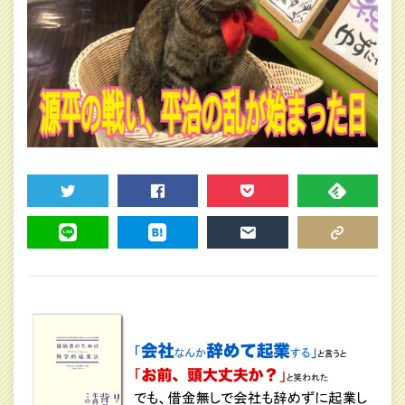
TWEET
SHARE
POCKET
FEEDLY
LINE
HATENA
MAIL
COPY LINK