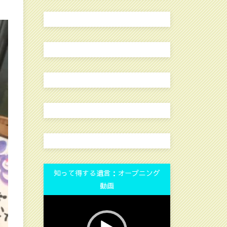
知って得する遺言：オープニング
動画
動
画
プ