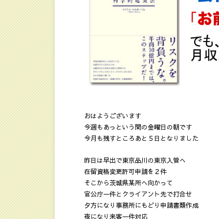
おはようございます
今週もあっという間の金曜日の朝です
今月も残すところあと５日となりました
昨日は早出で東京品川の東京入管へ
在留資格変更許可申請を２件
そこから茨城県某所へ向かって
官公庁一件とクライアント先で打合せ
夕方になり事務所にもどり申請書類作成
夜になり来客一件対応