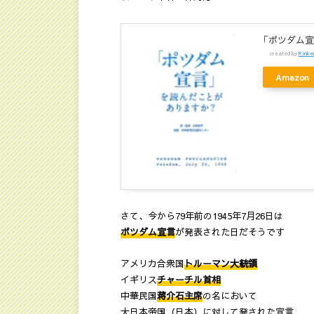
「ポツダム宣
created by
Rinke
Amazon
さて、今から79年前の1945年7月26日は
ポツダム宣言
が発表された日だそうです
アメリカ合衆国
トルーマン大統領
イギリス
チャーチル首相
中華民国
蒋介石主席
の名において
大日本帝国（日本）に対して発された宣言