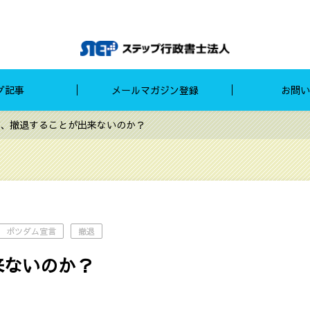
グ記事
メールマガジン登録
お問い
、撤退することが出来ないのか？
ポツダム宣言
撤退
来ないのか？