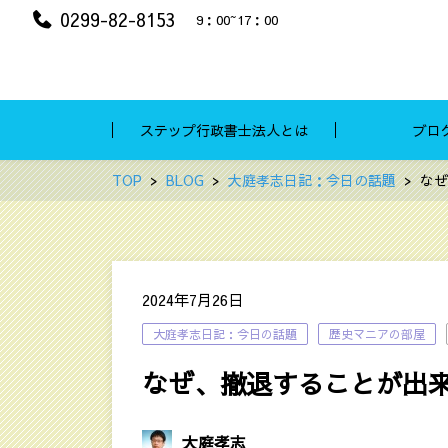
0299-82-8153
9：00~17：00
ステップ行政書士法人とは
ブロ
TOP
BLOG
大庭孝志日記：今日の話題
なぜ
2024年7月26日
大庭孝志日記：今日の話題
歴史マニアの部屋
なぜ、撤退することが出
大庭孝志