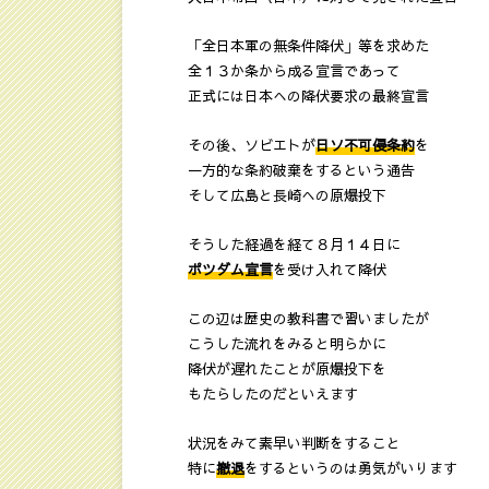
「全日本軍の無条件降伏」等を求めた
全１３か条から成る宣言であって
正式には日本への降伏要求の最終宣言
その後、ソビエトが
日ソ不可侵条約
を
一方的な条約破棄をするという通告
そして広島と長崎への原爆投下
そうした経過を経て８月１４日に
ポツダム宣言
を受け入れて降伏
この辺は歴史の教科書で習いましたが
こうした流れをみると明らかに
降伏が遅れたことが原爆投下を
もたらしたのだといえます
状況をみて素早い判断をすること
特に
撤退
をするというのは勇気がいります