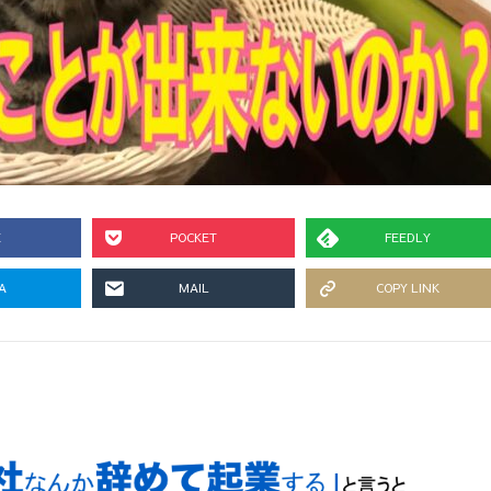
E
POCKET
FEEDLY
A
MAIL
COPY LINK