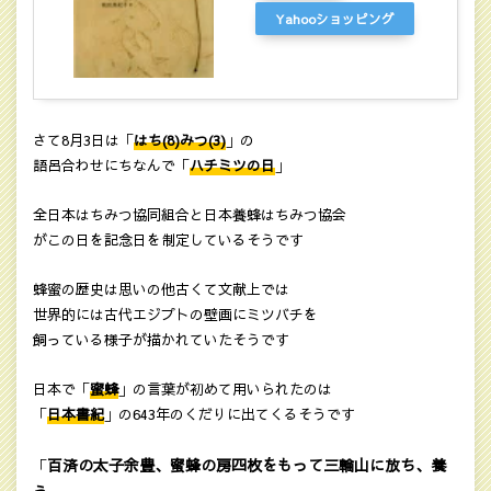
Yahooショッピング
さて8月3日は「
はち(8)みつ(3)
」の
語呂合わせにちなんで「
ハチミツの日
」
全日本はちみつ協同組合と日本養蜂はちみつ協会
がこの日を記念日を制定しているそうです
蜂蜜の歴史は思いの他古くて文献上では
世界的には古代エジプトの壁画にミツバチを
飼っている様子が描かれていたそうです
日本で「
蜜蜂
」の言葉が初めて用いられたのは
「
日本書紀
」の643年のくだりに出てくるそうです
百済の太子余豊、蜜蜂の房四枚をもって三輪山に放ち、養
「