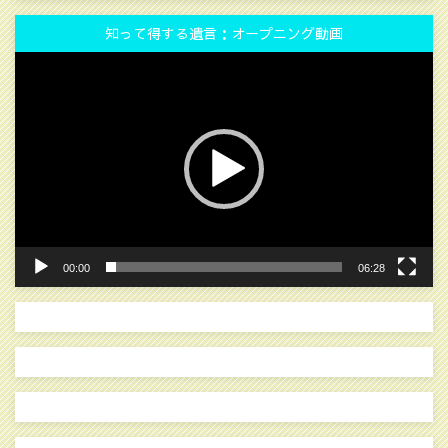
知って得する遺言：オープニング動画
動
画
プ
レ
ー
ヤ
ー
00:00
06:28