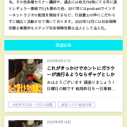
与。その他各種セミナー講師や、過去には地元FM局にて６年に渡
りレギュラー番組でDJも務めた他、2017年にはpodcastでインタ
ーネットラジオの配信を開始するなど、行政書士の枠にこだわら
ずに幅広く活動させて頂いております。2023年12月には社会保険
労務士事務所もステップ社会保険労務士法人として法人化。
関連記事
2020年6月21日
これがきっかけでホントにガラケ
ーが流行るようならギャグとしか
言いようがない
おはようございます 頑張りましょう！
日曜日の朝です 結局昨日も一日事務…
大庭孝志日記：今日の話題
新型コロナ経済対策
時事ネタ
2023年9月14日