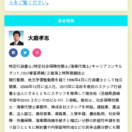
らをご覧ください
。
著者情報
大庭孝志
特定行政書士/特定社会保険労務士/海事代理士/キャリアコンサル
タント/ISO審査員補/２級海上特殊無線技士
銀行勤務、地元学習塾勤務を経て1996年4月に行政書士として独立
開業、2006年12月に法人化、2015年に名称を現在のステップ行政
書士法人にするとともにスタッフを増員して現在地（茨城県鹿嶋
市宮中2010‐３カシマ95ビル1F）に移転。現在は、社会保険労務
士・海事代理士事務所、株式会社ステップを併設。建設業、運送
業、法人設立、風俗営業、産廃業、入管申請、農地転用、社会保
険・労働保険、海事関係諸手続きと幅広い分野の許認可申請を取
り扱うとともに契約書や内容証明作成などの民亊法務分野にも関