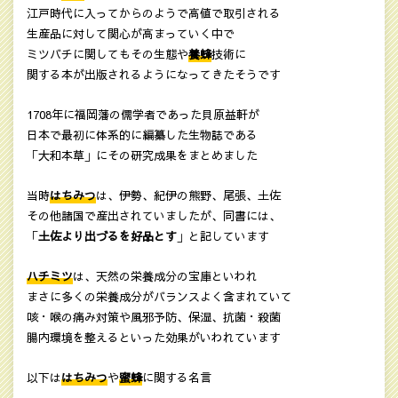
江戸時代に入ってからのようで高値で取引される
生産品に対して関心が高まっていく中で
ミツバチに関してもその生態や
養蜂
技術に
関する本が出版されるようになってきたそうです
1708年に福岡藩の儒学者であった貝原益軒が
日本で最初に体系的に編纂した生物誌である
「大和本草」にその研究成果をまとめました
当時
はちみつ
は、伊勢、紀伊の熊野、尾張、土佐
その他諸国で産出されていましたが、同書には、
「
土佐より出づるを好品とす
」と記しています
ハチミツ
は、天然の栄養成分の宝庫といわれ
まさに多くの栄養成分がバランスよく含まれていて
咳・喉の痛み対策や風邪予防、保湿、抗菌・殺菌
腸内環境を整えるといった効果がいわれています
以下は
はちみつ
や
蜜蜂
に関する名言