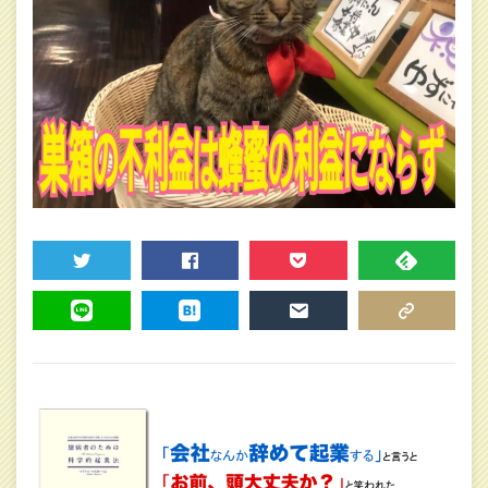
TWEET
SHARE
POCKET
FEEDLY
LINE
HATENA
MAIL
COPY LINK