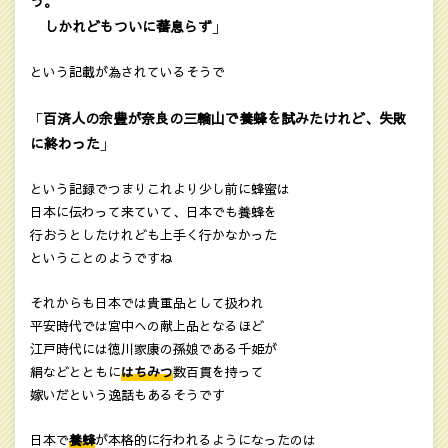
う。
しかれどもついに蕃息らず
」
という記載が為されているそうで
百済人の余豊が奈良の三輪山で養蜂を試みたけれど、失敗
「
に終わった
」
という記録でつまりこれより少し前に蜂蜜は
日本に伝わって来ていて、日本でも養蜂を
行おうとしたけれども上手く行かなかった
ということのようですね
それからも日本では貴重品として扱われ
平安時代では宮中への献上品となるほど
江戸時代には徳川家康の孫娘である千姫が
絹などとともに
はちみつ
数百貫を持って
嫁いだという逸話もあるそうです
日本で
養蜂
が本格的に行われるようになったのは