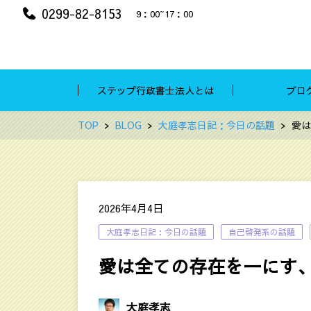
0299-82-8153
9：00~17：00
ステップ行政書士法人とは
ブロ
TOP
BLOG
大庭孝志日記：今日の話題
愛は
2026年4月4日
大庭孝志日記：今日の話題
自己啓発系の話題
愛は全ての存在を一にす
大庭孝志