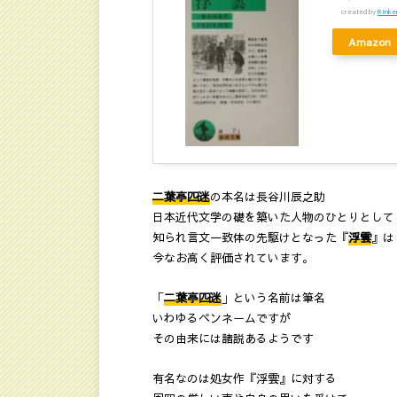
created by
Rinke
Amazon
二葉亭四迷
の本名は長谷川辰之助
日本近代文学の礎を築いた人物のひとりとして
知られ言文一致体の先駆けとなった『
浮雲
』は
今なお高く評価されています。
「
二葉亭四迷
」という名前は筆名
いわゆるペンネームですが
その由来には諸説あるようです
有名なのは処女作『浮雲』に対する