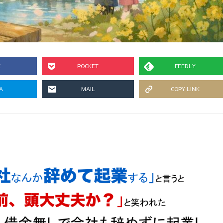
E
POCKET
FEEDLY
A
MAIL
COPY LINK