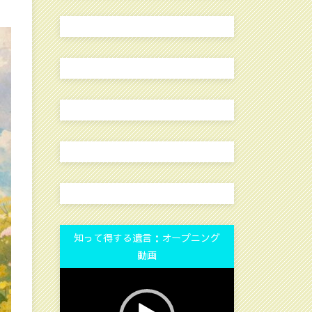
知って得する遺言：オープニング
動画
動
画
プ