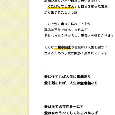
周囲の厳しい声や自身の思いを受けて
「
くたばってしまえ
」と自らを罵った言葉
から生まれたという説
一方で別の由来も伝わっており
真偽は定かではありませんが
それもまた文学者らしい奥深さを感じさせます
そんな
二葉亭四迷
の言葉には人生を豊かに
生きるための示唆が数多く残されています
——
愛に住すれば人生に意義あり
愛を離るれば、人生は無意義なり
—
愛は全ての存在を一にす
愛は味わうべくして知るべからず