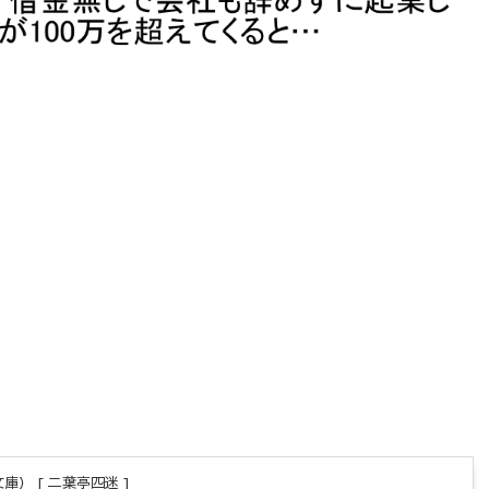
庫） [ 二葉亭四迷 ]