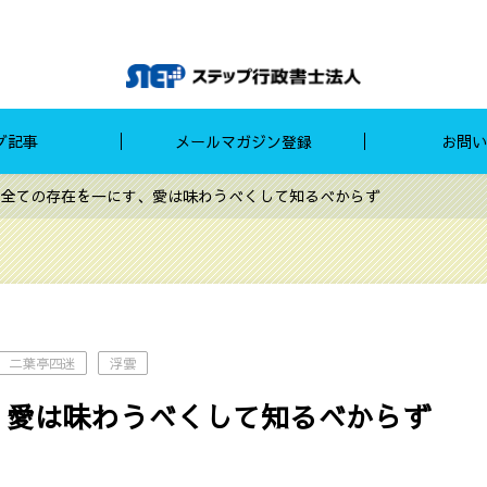
グ記事
メールマガジン登録
お問い
全ての存在を一にす、愛は味わうべくして知るべからず
二葉亭四迷
浮雲
、愛は味わうべくして知るべからず