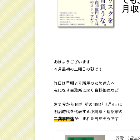
おはようございます
４月最初の土曜日の朝です
昨日は早朝より所用のため遠方へ
夜になり事務所に戻り資料整理など
さて今から162年前の1864年4月4日は
明治時代を代表する小説家・翻訳家の
二葉亭四迷
が生まれた日だそうです
浮雲 （岩波文