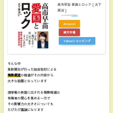
高市早苗 愛国とロック [ 大下
英治 ]
created by
Rinker
Amazon
楽天市場
Yahooショッピング
そんな中
某新聞社が行った独自取材による
情勢調査
の報道がその内容から
大きな話題となっています
選挙戦の終盤に出される情勢報道は
有権者の関心を集める一方で
その影響力の大きさについても
たびたび議論になります