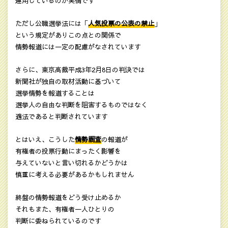
運用しているのが実情です
ただし公職選挙法には「
人気投票の公表の禁止
」
という規定がありこの点との関係で
情勢報道には一定の配慮がなされています
さらに、東京高裁平成3年2月8日の判決では
新聞社が独自の取材活動に基づいて
選挙情勢を報道することは
選挙人の自由な判断を阻害するものではなく
適法であると判断されています
とはいえ、こうした
情勢調査
の報道が
有権者の投票行動にまったく影響を
与えていないと言い切れるかどうかは
慎重に考える必要があるかもしれません
終盤の情勢報道をどう受け止めるか
それもまた、有権者一人ひとりの
判断に委ねられているのです