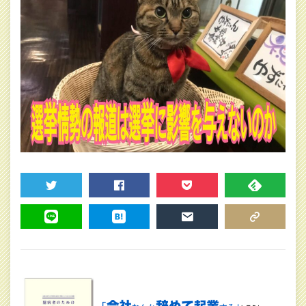
TWEET
SHARE
POCKET
FEEDLY
LINE
HATENA
MAIL
COPY LINK