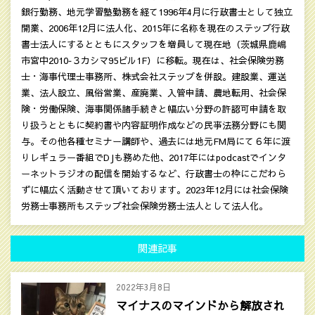
銀行勤務、地元学習塾勤務を経て1996年4月に行政書士として独立
開業、2006年12月に法人化、2015年に名称を現在のステップ行政
書士法人にするとともにスタッフを増員して現在地（茨城県鹿嶋
市宮中2010‐３カシマ95ビル1F）に移転。現在は、社会保険労務
士・海事代理士事務所、株式会社ステップを併設。建設業、運送
業、法人設立、風俗営業、産廃業、入管申請、農地転用、社会保
険・労働保険、海事関係諸手続きと幅広い分野の許認可申請を取
り扱うとともに契約書や内容証明作成などの民亊法務分野にも関
与。その他各種セミナー講師や、過去には地元FM局にて６年に渡
りレギュラー番組でDJも務めた他、2017年にはpodcastでインタ
ーネットラジオの配信を開始するなど、行政書士の枠にこだわら
ずに幅広く活動させて頂いております。2023年12月には社会保険
労務士事務所もステップ社会保険労務士法人として法人化。
関連記事
2022年3月8日
マイナスのマインドから解放され