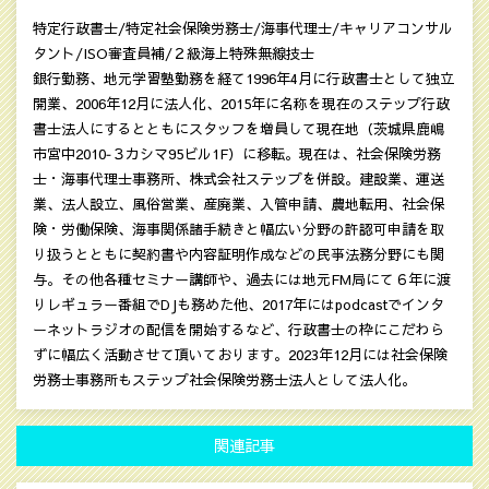
特定行政書士/特定社会保険労務士/海事代理士/キャリアコンサル
タント/ISO審査員補/２級海上特殊無線技士
銀行勤務、地元学習塾勤務を経て1996年4月に行政書士として独立
開業、2006年12月に法人化、2015年に名称を現在のステップ行政
書士法人にするとともにスタッフを増員して現在地（茨城県鹿嶋
市宮中2010‐３カシマ95ビル1F）に移転。現在は、社会保険労務
士・海事代理士事務所、株式会社ステップを併設。建設業、運送
業、法人設立、風俗営業、産廃業、入管申請、農地転用、社会保
険・労働保険、海事関係諸手続きと幅広い分野の許認可申請を取
り扱うとともに契約書や内容証明作成などの民亊法務分野にも関
与。その他各種セミナー講師や、過去には地元FM局にて６年に渡
りレギュラー番組でDJも務めた他、2017年にはpodcastでインタ
ーネットラジオの配信を開始するなど、行政書士の枠にこだわら
ずに幅広く活動させて頂いております。2023年12月には社会保険
労務士事務所もステップ社会保険労務士法人として法人化。
関連記事