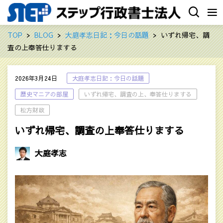
TOP
BLOG
大庭孝志日記：今日の話題
いずれ帰宅、調
査の上奉答仕りまする
2026年3月24日
大庭孝志日記：今日の話題
歴史マニアの部屋
いずれ帰宅、調査の上、奉答仕りまする
松方財政
いずれ帰宅、調査の上奉答仕りまする
大庭孝志