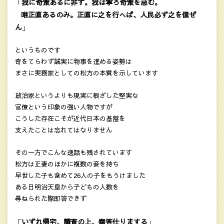
我に奇策あるに非ず。我は寧ろ奇策を忌む。
「
唯正直あるのみ。正直に之を行へば、人民必ず之を信ぜ
ん
」
というものです
奇をてらわず誠実に物事を進める姿勢は
まさに実務家としての松方の本質を示しています
政治家というよりも現実に根ざした堅実な
官僚という印象の強い人物ですが
こうした存在こそが近代日本の基盤を
支えたことは忘れてはなりません
その一方でこんな逸話も残されています
松方は正妻のほかに複数の妾を持ち
早世した子も含めて26人の子をもうけました
ある日明治天皇から子どもの人数を
尋ねられた際即答できず
いずれ帰宅、調査の上、奉答仕りまする
「
」