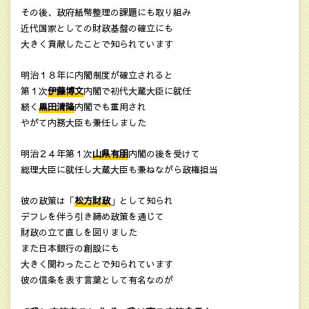
その後、政府紙幣整理の課題にも取り組み
近代国家としての財政基盤の確立にも
大きく貢献したことで知られています
明治１８年に内閣制度が確立されると
第１次
伊藤博文
内閣で初代大蔵大臣に就任
続く
黒田清隆
内閣でも重用され
やがて内務大臣も兼任しました
明治２４年第１次
山県有朋
内閣の後を受けて
総理大臣に就任し大蔵大臣も兼ねながら政権担当
彼の政策は「
松方財政
」として知られ
デフレを伴う引き締め政策を通じて
財政の立て直しを図りました
また日本銀行の創設にも
大きく関わったことで知られています
彼の信条を表す言葉として有名なのが