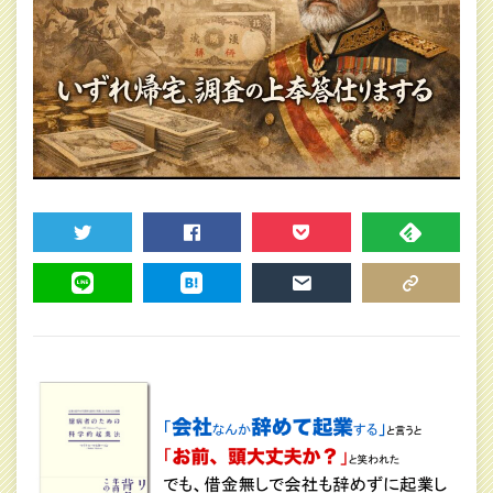
TWEET
SHARE
POCKET
FEEDLY
LINE
HATENA
MAIL
COPY LINK