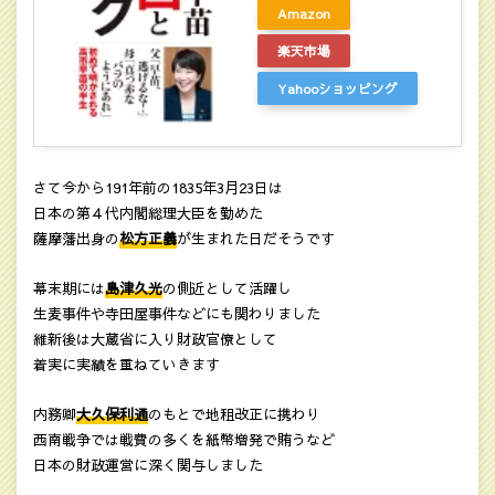
Amazon
楽天市場
Yahooショッピング
さて今から191年前の1835年3月23日は
日本の第４代内閣総理大臣を勤めた
薩摩藩出身の
松方正義
が生まれた日だそうです
幕末期には
島津久光
の側近として活躍し
生麦事件や寺田屋事件などにも関わりました
維新後は大蔵省に入り財政官僚として
着実に実績を重ねていきます
内務卿
大久保利通
のもとで地租改正に携わり
西南戦争では戦費の多くを紙幣増発で賄うなど
日本の財政運営に深く関与しました