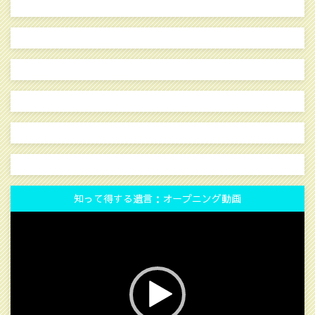
知って得する遺言：オープニング動画
動
画
プ
レ
ー
ヤ