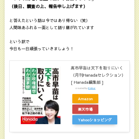
（後日、調査の上、報告申し上げます）
と答えたという話は今ではあり得ない（笑）
人間味あふれる一面として語り継がれています
という訳で
今日も一日頑張っていきましょう！
高市早苗は天下を取りにいく
（月刊Hanadaセレクション）
[ Hanada編集部 ]
created by
Rinker
Amazon
楽天市場
Yahooショッピング