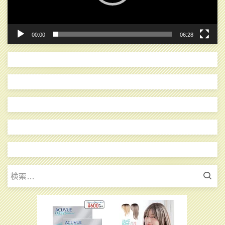
ー
00:00
06:28
検
索: