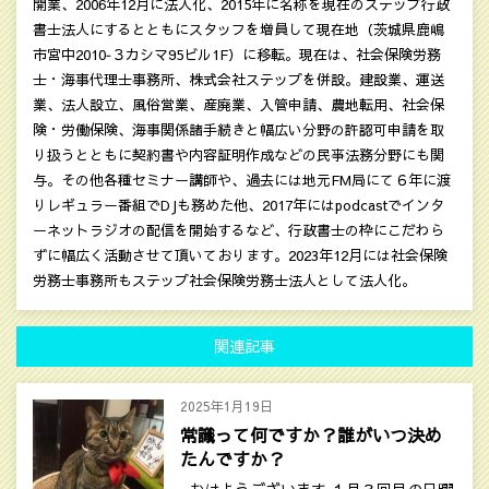
開業、2006年12月に法人化、2015年に名称を現在のステップ行政
書士法人にするとともにスタッフを増員して現在地（茨城県鹿嶋
市宮中2010‐３カシマ95ビル1F）に移転。現在は、社会保険労務
士・海事代理士事務所、株式会社ステップを併設。建設業、運送
業、法人設立、風俗営業、産廃業、入管申請、農地転用、社会保
険・労働保険、海事関係諸手続きと幅広い分野の許認可申請を取
り扱うとともに契約書や内容証明作成などの民亊法務分野にも関
与。その他各種セミナー講師や、過去には地元FM局にて６年に渡
りレギュラー番組でDJも務めた他、2017年にはpodcastでインタ
ーネットラジオの配信を開始するなど、行政書士の枠にこだわら
ずに幅広く活動させて頂いております。2023年12月には社会保険
労務士事務所もステップ社会保険労務士法人として法人化。
関連記事
2025年1月19日
常識って何ですか？誰がいつ決め
たんですか？
おはようございます １月３回目の日曜