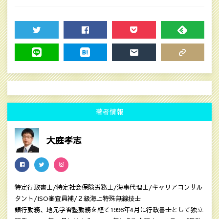
TWEET
SHARE
POCKET
FEEDLY
LINE
HATENA
MAIL
COPY LINK
著者情報
大庭孝志
特定行政書士/特定社会保険労務士/海事代理士/キャリアコンサル
タント/ISO審査員補/２級海上特殊無線技士
銀行勤務、地元学習塾勤務を経て1996年4月に行政書士として独立