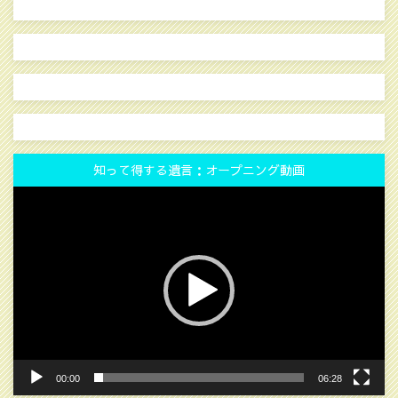
知って得する遺言：オープニング動画
動
画
プ
レ
ー
ヤ
ー
00:00
06:28