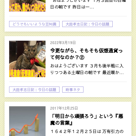
日の朝です 昨日は一…
どうでもいいような豆知識
大庭孝志日記：今日の話題
2022年3月19日
今更ながら、そもそも仮想通貨っ
て何なのか？②
おはようございます ３月も後半戦に入
りつつある土曜日の朝です 最近暖か…
大庭孝志日記：今日の話題
時事ネタ
2017年12月25日
「明日から頑張ろう」という『悪
魔の言葉』
１６４２年１２月２５日は 万有引力の