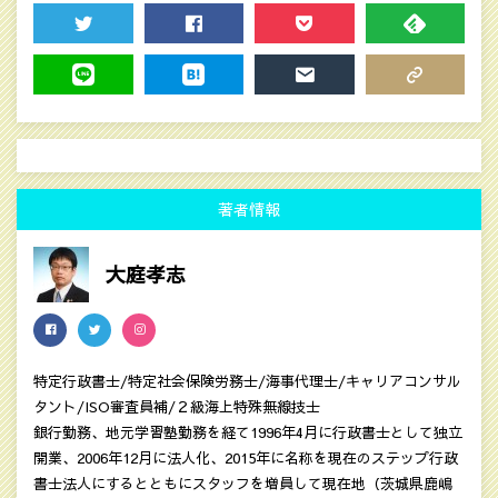
TWEET
SHARE
POCKET
FEEDLY
LINE
HATENA
MAIL
COPY LINK
著者情報
大庭孝志
特定行政書士/特定社会保険労務士/海事代理士/キャリアコンサル
タント/ISO審査員補/２級海上特殊無線技士
銀行勤務、地元学習塾勤務を経て1996年4月に行政書士として独立
開業、2006年12月に法人化、2015年に名称を現在のステップ行政
書士法人にするとともにスタッフを増員して現在地（茨城県鹿嶋