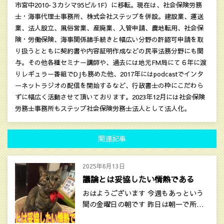
市宮中2010‐３カシマ95ビル1F）に移転。現在は、社会保険労務
士・海事代理士事務所、株式会社ステップを併設。建設業、運送
業、法人設立、風俗営業、産廃業、入管申請、農地転用、社会保
険・労働保険、海事関係諸手続きと幅広い分野の許認可申請を取
り扱うとともに契約書や内容証明作成などの民亊法務分野にも関
与。その他各種セミナー講師や、過去には地元FM局にて６年に渡
りレギュラー番組でDJも務めた他、2017年にはpodcastでインタ
ーネットラジオの配信を開始するなど、行政書士の枠にこだわら
ずに幅広く活動させて頂いております。2023年12月には社会保険
労務士事務所もステップ社会保険労務士法人として法人化。
関連記事
2025年6月13日
議論とは妥協したい情熱である
おはようございます 今週もあっという
間の金曜日の朝です 昨日は朝一で所…