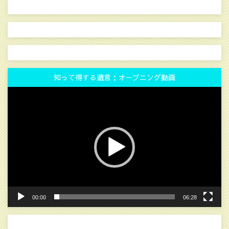
知って得する遺言：オープニング動画
動
画
プ
レ
ー
ヤ
ー
00:00
06:28