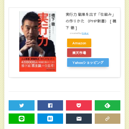
実行力 結果を出す「仕組み」
の作りかた （PHP新書） [ 橋
下 徹 ]
created by
Rinker
Amazon
楽天市場
Yahooショッピング
TWEET
SHARE
POCKET
FEEDLY
LINE
HATENA
MAIL
COPY LINK