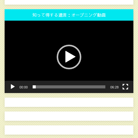
知って得する遺言：オープニング動画
動
画
プ
レ
ー
ヤ
ー
00:00
06:28