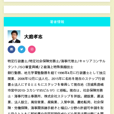
著者情報
大庭孝志
特定行政書士/特定社会保険労務士/海事代理士/キャリアコンサル
タント/ISO審査員補/２級海上特殊無線技士
銀行勤務、地元学習塾勤務を経て1996年4月に行政書士として独立
開業、2006年12月に法人化、2015年に名称を現在のステップ行政
書士法人にするとともにスタッフを増員して現在地（茨城県鹿嶋
市宮中2010‐３カシマ95ビル1F）に移転。現在は、社会保険労務
士・海事代理士事務所、株式会社ステップを併設。建設業、運送
業、法人設立、風俗営業、産廃業、入管申請、農地転用、社会保
険・労働保険、海事関係諸手続きと幅広い分野の許認可申請を取
り扱うとともに契約書や内容証明作成などの民亊法務分野にも関