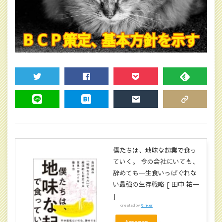
TWEET
SHARE
POCKET
FEEDLY
LINE
HATENA
MAIL
COPY LINK
僕たちは、地味な起業で食っ
ていく。 今の会社にいても、
辞めても一生食いっぱぐれな
い最強の生存戦略 [ 田中 祐一
]
created by
Rinker