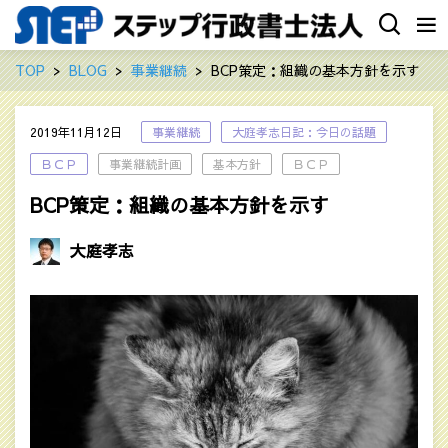
TOP
BLOG
事業継続
BCP策定：組織の基本方針を示す
2019年11月12日
事業継続
大庭孝志日記：今日の話題
ＢＣＰ
事業継続計画
基本方針
ＢＣＰ
BCP策定：組織の基本方針を示す
大庭孝志