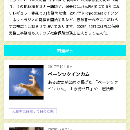
与。その他各種セミナー講師や、過去には地元FM局にて６年に渡
りレギュラー番組でDJも務めた他、2017年にはpodcastでインタ
ーネットラジオの配信を開始するなど、行政書士の枠にこだわら
ずに幅広く活動させて頂いております。2023年12月には社会保険
労務士事務所もステップ社会保険労務士法人として法人化。
関連記事
2017年10月6日
ベーシックインカム
ある政党が公約で掲げた 「ベーシック
インカム」 「原発ゼロ」や「憲法改…
大庭孝志日記：今日の話題
2020年2月27日