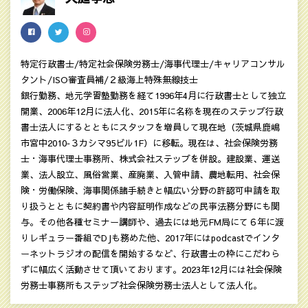
特定行政書士/特定社会保険労務士/海事代理士/キャリアコンサル
タント/ISO審査員補/２級海上特殊無線技士
銀行勤務、地元学習塾勤務を経て1996年4月に行政書士として独立
開業、2006年12月に法人化、2015年に名称を現在のステップ行政
書士法人にするとともにスタッフを増員して現在地（茨城県鹿嶋
市宮中2010‐３カシマ95ビル1F）に移転。現在は、社会保険労務
士・海事代理士事務所、株式会社ステップを併設。建設業、運送
業、法人設立、風俗営業、産廃業、入管申請、農地転用、社会保
険・労働保険、海事関係諸手続きと幅広い分野の許認可申請を取
り扱うとともに契約書や内容証明作成などの民亊法務分野にも関
与。その他各種セミナー講師や、過去には地元FM局にて６年に渡
りレギュラー番組でDJも務めた他、2017年にはpodcastでインタ
ーネットラジオの配信を開始するなど、行政書士の枠にこだわら
ずに幅広く活動させて頂いております。2023年12月には社会保険
労務士事務所もステップ社会保険労務士法人として法人化。