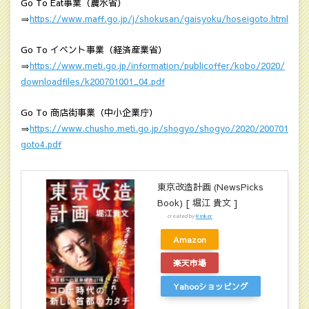
Go To Eat事業（農水省）
⇒
https://www.maff.go.jp/j/shokusan/gaisyoku/hoseigoto.html
Go To イベント事業（経済産業省）
⇒
https://www.meti.go.jp/information/publicoffer/kobo/2020/
downloadfiles/k200701001_04.pdf
Go To 商店街事業（中小企業庁）
⇒
https://www.chusho.meti.go.jp/shogyo/shogyo/2020/200701
goto4.pdf
東京改造計画 (NewsPicks
Book) [ 堀江 貴文 ]
created by
Rinker
Amazon
楽天市場
Yahooショッピング