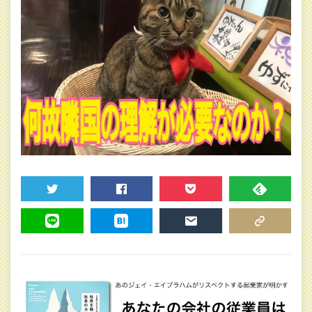
TWEET
SHARE
POCKET
FEEDLY
LINE
HATENA
MAIL
COPY LINK