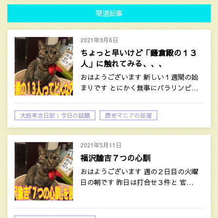
関連記事
2021年9月6日
ちょっと早いけど「鎌倉殿の１３
人」に触れてみる、、、
おはようございます 新しい１週間の始
まりです とにかく無事にパラリンピ…
大庭孝志日記：今日の話題
歴史マニアの部屋
2021年5月11日
福沢諭吉７つの心訓
おはようございます 週の２日目の火曜
日の朝です 昨日は打合せ３件と 官…