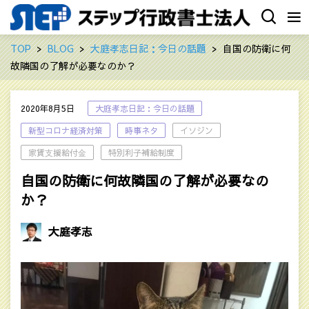
TOP
BLOG
大庭孝志日記：今日の話題
自国の防衛に何
故隣国の了解が必要なのか？
2020年8月5日
大庭孝志日記：今日の話題
新型コロナ経済対策
時事ネタ
イソジン
家賃⽀援給付⾦
特別利子補給制度
自国の防衛に何故隣国の了解が必要なの
か？
大庭孝志