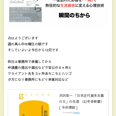
おはようございます
週の真ん中水曜日の朝です
そしていよいよ今日から12月です
昨日は事務所で準備してから
申請書の提出や届出などで官公庁４ヶ所と
クライアント先を３ヶ所あちこちとハシゴ
夕方になり事務所にもどり来客対応など
渋沢栄一 「日本近代資本主義
の父」の生涯 （幻冬舎新書）
[ 今井博昭 ]
created by
Rinker