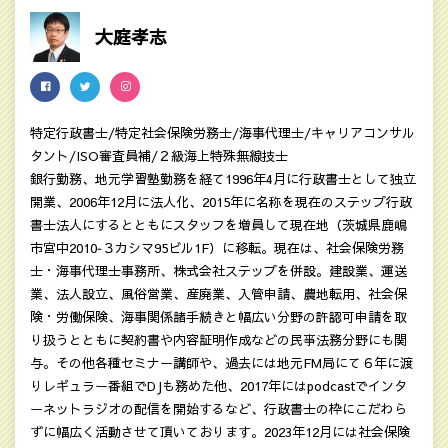
大庭孝志
特定行政書士/特定社会保険労務士/海事代理士/キャリアコンサル
タント/ISO審査員補/２級海上特殊無線技士
銀行勤務、地元学習塾勤務を経て1996年4月に行政書士として独立
開業、2006年12月に法人化、2015年に名称を現在のステップ行政
書士法人にするとともにスタッフを増員して現在地（茨城県鹿嶋
市宮中2010‐３カシマ95ビル1F）に移転。現在は、社会保険労務
士・海事代理士事務所、株式会社ステップを併設。建設業、運送
業、法人設立、風俗営業、産廃業、入管申請、農地転用、社会保
険・労働保険、海事関係諸手続きと幅広い分野の許認可申請を取
り扱うとともに契約書や内容証明作成などの民亊法務分野にも関
与。その他各種セミナー講師や、過去には地元FM局にて６年に渡
りレギュラー番組でDJも務めた他、2017年にはpodcastでインタ
ーネットラジオの配信を開始するなど、行政書士の枠にこだわら
ずに幅広く活動させて頂いております。2023年12月には社会保険