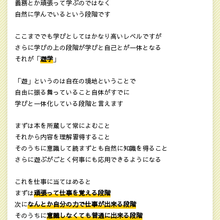
義務とか頑張って学ぶのではなく
自然に学んでいるという段階です
ここまででも学びとしてはかなり高いレベルですが
さらに学びの上の段階が学びと自己とが一体となる
それが「
遊学
」
「遊」というのは自在の境地ということで
自由に振る舞っていること自体がすでに
学びと一体化している段階と言えます
まずは本を所蔵して常によむこと
それから内容を理解習得すること
そのうちに意識して読まずとも自然に知識を得ること
さらに遊ぶがごとく何事にも応用できるようになる
これを仕事に当てはめると
まずは
頑張って仕事を覚える段階
次に
なんとか自分の力で仕事が出来る段階
そのうちに
意識しなくても普通に出来る段階