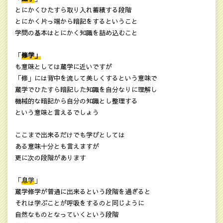
とにかくひたすら取り入れ蓄積する段階
とにかく片っ端から暗記をするということ
学問の基本はとにかく知識を詰め込むこと
「
修学」
も意味としては蔵学に近いですが
「修」には背中を流して美しくするという意味で
蔵学でひたすら暗記した知識を自分なりに理解し
機械的な暗記から自分の知識とし整理する
という意味と言えるでしょう
ここまで出来るだけでも学びとしては
ある意味十分とも言えますが
更に次の段階があります
「
息学
」
蔵学修学が普通に出来るという段階を過ぎると
それは学ぶことが呼吸をするのと同じように
自然なものとなっていくという段階