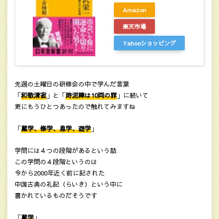
Amazon
楽天市場
Yahooショッピング
先週の土曜日の研修会の中で学んだ言葉
「
和敬清寂
」と「
時泥棒は10両の罪
」に続いて
更にもうひとつあったので触れてみますね
「
蔵学、修学、息学、遊学
」
学問には４つの段階があるという話
この学問の４段階というのは
今から2000年近く前に記された
中国古典の礼記（らいき）という中に
書かれているものだそうです
「
蔵学
」