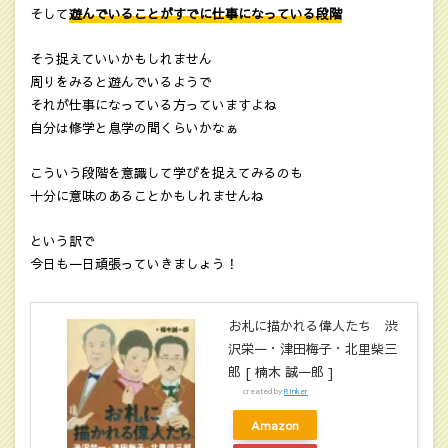
そして
遊んでいることがすでに仕事になっている段階
そう捉えていいかもしれません
周りをみると遊んでいるようで
それが仕事になっている方っていますよね
自分は修学と息学の間くらいかなぁ
こういう段階を意識して学びを捉えてみるのも
十分に意味のあることかもしれませんね
という訳で
今日も一日頑張っていきましょう！
お札に描かれる偉人たち 渋
沢栄一・津田梅子・北里柴三
郎 [ 楠木 誠一郎 ]
created by
Rinker
Amazon