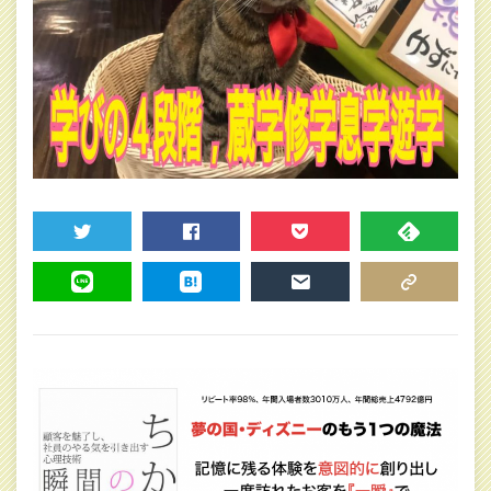
TWEET
SHARE
POCKET
FEEDLY
LINE
HATENA
MAIL
COPY LINK