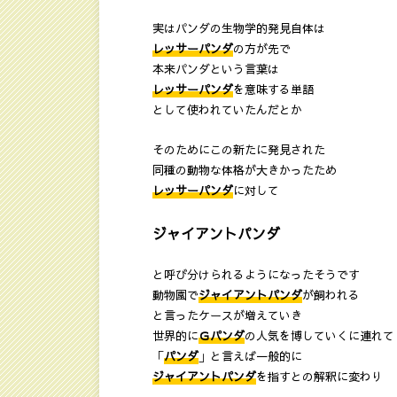
実はパンダの生物学的発見自体は
レッサーパンダ
の方が先で
本来パンダという言葉は
レッサーパンダ
を意味する単語
として使われていたんだとか
そのためにこの新たに発見された
同種の動物な体格が大きかったため
レッサーパンダ
に対して
ジャイアントパンダ
と呼び分けられるようになったそうです
動物園で
ジャイアントパンダ
が飼われる
と言ったケースが増えていき
世界的に
Ｇパンダ
の人気を博していくに連れて
「
パンダ
」と言えば一般的に
ジャイアントパンダ
を指すとの解釈に変わり