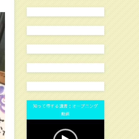
知って得する遺言：オープニング
動画
動
画
プ