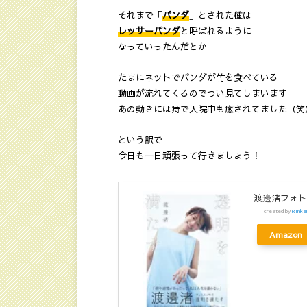
それまで「
パンダ
」とされた種は
レッサーパンダ
と呼ばれるように
なっていったんだとか
たまにネットでパンダが竹を食べている
動画が流れてくるのでつい見てしまいます
あの動きには痔で入院中も癒されてました（笑
という訳で
今日も一日頑張って行きましょう！
渡邊渚フォトエ
created by
Rinke
Amazon