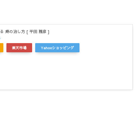
 痔の治し方 [ 平田 雅彦 ]
r
楽天市場
Yahooショッピング