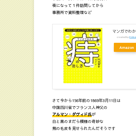
夜になって１件訪問してから
事務所で資料整理など
マンガでわかる
created by
Rinke
Amazon
さて今から156年前の1869年3月11日は
中国四川省でフランス人神父の
アルマン・ダヴィド氏
が
白と黒のまだら模様の奇妙な
熊の毛皮を見せられたんだそうです