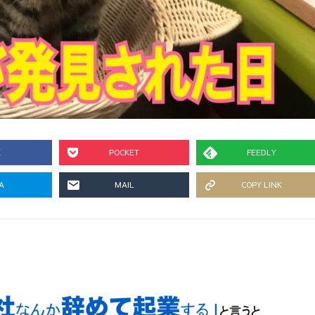
E
POCKET
FEEDLY
A
MAIL
COPY LINK