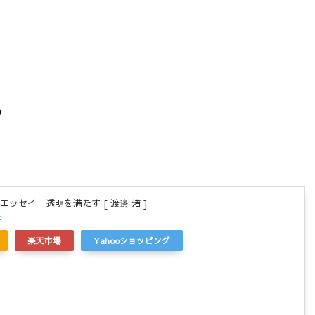
）
ッセイ 透明を満たす [ 渡邊 渚 ]
r
楽天市場
Yahooショッピング