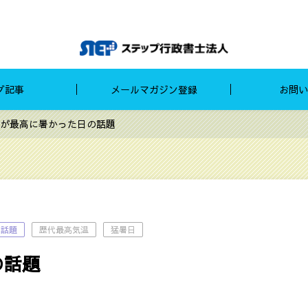
グ記事
メールマガジン登録
お問い
が最高に暑かった日の話題
の話題
歴代最高気温
猛暑日
の話題