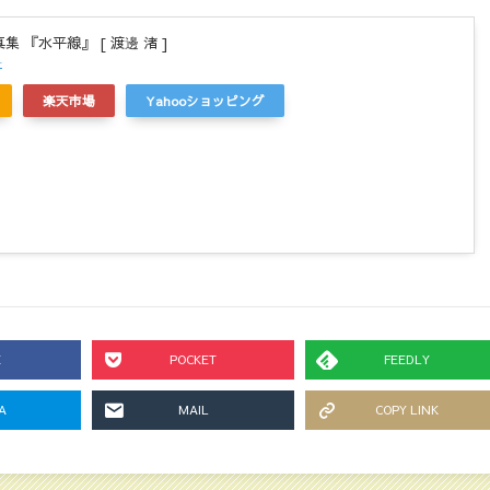
集 『水平線』 [ 渡邊 渚 ]
r
楽天市場
Yahooショッピング
E
POCKET
FEEDLY
A
MAIL
COPY LINK