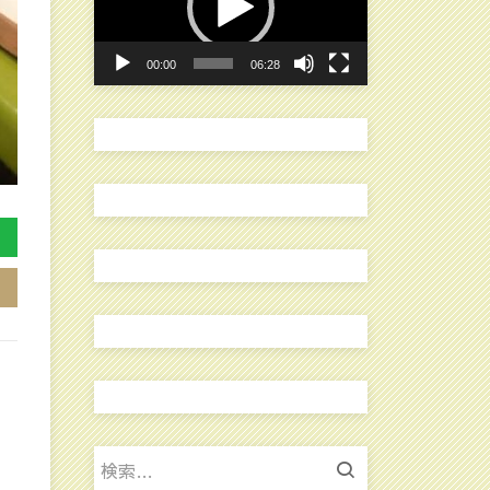
レ
ー
00:00
06:28
ヤ
ー
検
索: