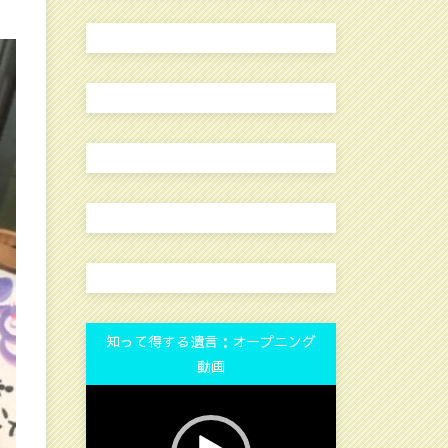
知って得する遺言：オープニング
動画
動
画
プ