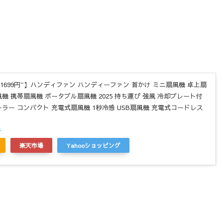
1699円~】ハンディファン ハンディーファン 首かけ ミニ扇風機 卓上扇
機 携帯扇風機 ポータブル扇風機 2025 持ち運び 強風 冷却プレート付
ーラー コンパクト 充電式扇風機 1秒冷感 USB扇風機 充電式コードレス
r
楽天市場
Yahooショッピング