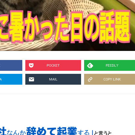
E
POCKET
FEEDLY
A
MAIL
COPY LINK