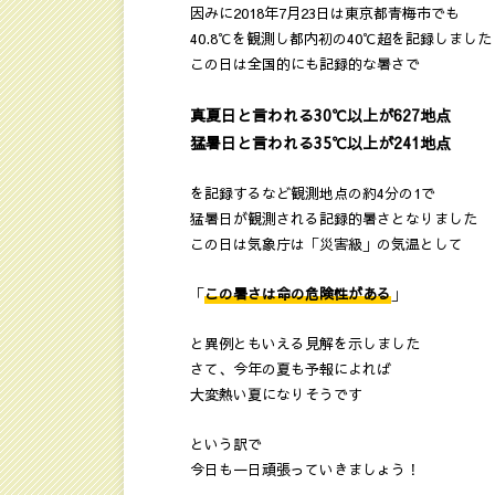
因みに2018年7月23日は東京都青梅市でも
40.8℃を観測し都内初の40℃超を記録しました
この日は全国的にも記録的な暑さで
真夏日と言われる30℃以上が627地点
猛暑日と言われる35℃以上が241地点
を記録するなど観測地点の約4分の1で
猛暑日が観測される記録的暑さとなりました
この日は気象庁は「災害級」の気温として
「
この暑さは命の危険性がある
」
と異例ともいえる見解を示しました
さて、今年の夏も予報によれば
大変熱い夏になりそうです
という訳で
今日も一日頑張っていきましょう！