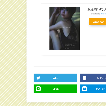
渡邊渚1st写真
created by
Rinke
Amazon
TWEET
SHAR
LINE
HATEN