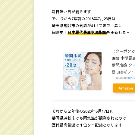
毎日暑い日が続きます
で、今から7年前の2018年7月23日は
埼玉県熊谷市の気温が41.1℃まで上昇し
観測史上
日本歴代最高気温記録
を更新した日
【クーポンで
風機 小型扇風
瞬間冷感 ク
夏 usbギフト
created by
Rinke
Amazon
それから２年後の2020年8月17日に
静岡県浜松市でも同気温が観測されたので
歴代最高気温は１位タイ記録となります