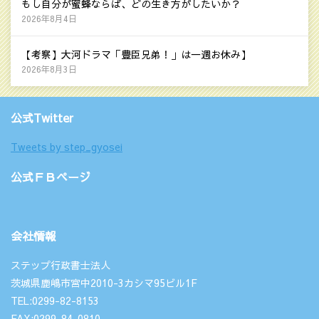
もし自分が蜜蜂ならば、どの生き方がしたいか？
2026年8月4日
【考察】大河ドラマ「豊臣兄弟！」は一週お休み】
2026年8月3日
公式Twitter
Tweets by step_gyosei
公式ＦＢページ
会社情報
ステップ行政書士法人
茨城県鹿嶋市宮中2010-3カシマ95ビル1F
TEL:0299-82-8153
FAX:0299-84-0810