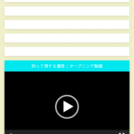
知って得する遺言：オープニング動画
動
画
プ
レ
ー
ヤ
ー