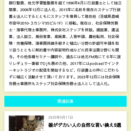
銀行勤務、地元学習塾勤務を経て1996年4月に行政書士として独立
開業、2006年12月に法人化、2015年に名称を現在のステップ行政
書士法人にするとともにスタッフを増員して現在地（茨城県鹿嶋
市宮中2010‐３カシマ95ビル1F）に移転。現在は、社会保険労務
士・海事代理士事務所、株式会社ステップを併設。建設業、運送
業、法人設立、風俗営業、産廃業、入管申請、農地転用、社会保
険・労働保険、海事関係諸手続きと幅広い分野の許認可申請を取
り扱うとともに契約書や内容証明作成などの民亊法務分野にも関
与。その他各種セミナー講師や、過去には地元FM局にて６年に渡
りレギュラー番組でDJも務めた他、2017年にはpodcastでインタ
ーネットラジオの配信を開始するなど、行政書士の枠にこだわら
ずに幅広く活動させて頂いております。2023年12月には社会保険
労務士事務所もステップ社会保険労務士法人として法人化。
関連記事
2025年5月17日
器がデカい人の自然な言い換え9選