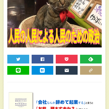
TWEET
SHARE
POCKET
FEEDLY
LINE
HATENA
MAIL
COPY LINK