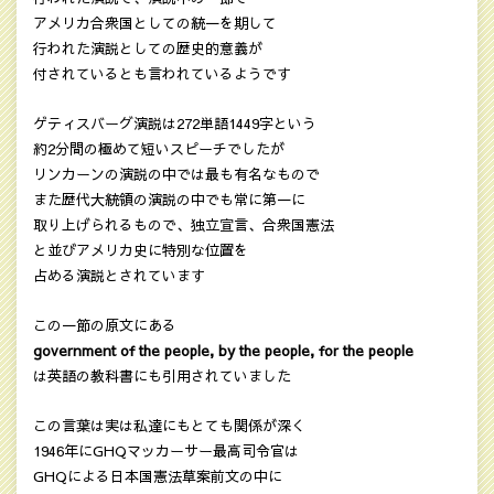
アメリカ合衆国としての統一を期して
行われた演説としての歴史的意義が
付されているとも言われているようです
ゲティスバーグ演説は272単語1449字という
約2分間の極めて短いスピーチでしたが
リンカーンの演説の中では最も有名なもので
また歴代大統領の演説の中でも常に第一に
取り上げられるもので、独立宣言、合衆国憲法
と並びアメリカ史に特別な位置を
占める演説とされています
この一節の原文にある
government of the people, by the people, for the people
は英語の教科書にも引用されていました
この言葉は実は私達にもとても関係が深く
1946年にGHQマッカーサー最高司令官は
GHQによる日本国憲法草案前文の中に