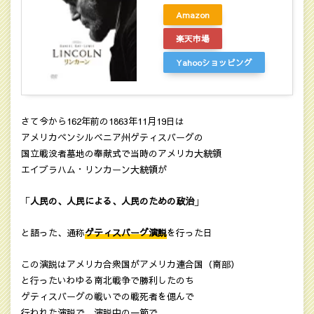
Amazon
楽天市場
Yahooショッピング
さて今から162年前の1863年11月19日は
アメリカペンシルベニア州ゲティスバーグの
国立戦没者墓地の奉献式で当時のアメリカ大統領
エイブラハム・リンカーン大統領が
「
人民の、人民による、人民のための政治
」
と語った、通称
ゲティスバーグ演説
を行った日
この演説はアメリカ合衆国がアメリカ連合国（南部）
と行ったいわゆる南北戦争で勝利したのち
ゲティスバーグの戦いでの戦死者を偲んで
行われた演説で、演説中の一節で