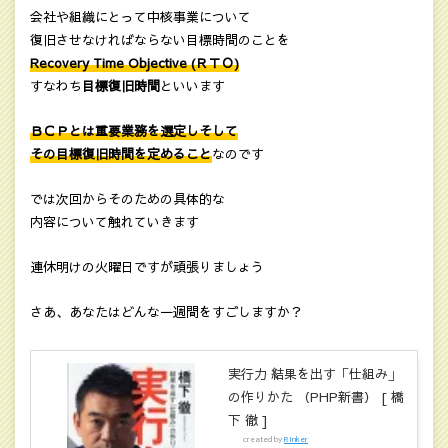
会社や組織にとって中核事業について
復旧させなければならない目標時間のことを
Recovery Time Objective (ＲＴＯ)
すなわち
目標復旧時間
といいます
ＢＣＰとは重要業務を選定しそして
その目標復旧時間を定めること
なのです
では次回からそのための具体的な
内容について触れていきます
連休明けの火曜日ですが頑張りましょう
さあ、あなたはどんな一週間をすごしますか？
実行力 結果を出す「仕組み」
の作りかた （PHP新書） [ 橋
下 徹 ]
created by
Rinker