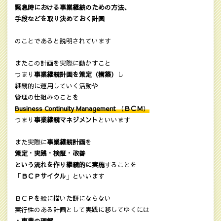
緊急時における事業継続のための方法、
手段などを取り決めておく計画
のことであると説明されています
またこの計画を実際に動かすこと
つまり
事業継続計画を策定（構築）
し
継続的に運用していく活動や
管理の仕組みのことを
Business Continuity Management
（
ＢＣＭ
）
つまり
事業継続マネジメント
といいます
また実際に
事業継続計画
を
策定・実践・検証・改善
という流れを作り継続的に実施
することを
「
ＢＣＰサイクル
」といいます
ＢＣＰを絵に描いた餅にならない
実行性のある計画として実践に移してゆくには