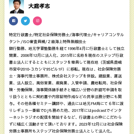
大庭孝志
特定行政書士/特定社会保険労務士/海事代理士/キャリアコンサル
タント/ISO審査員補/２級海上特殊無線技士
銀行勤務、地元学習塾勤務を経て1996年4月に行政書士として独立
開業、2006年12月に法人化、2015年に名称を現在のステップ行政
書士法人にするとともにスタッフを増員して現在地（茨城県鹿嶋
市宮中2010‐３カシマ95ビル1F）に移転。現在は、社会保険労務
士・海事代理士事務所、株式会社ステップを併設。建設業、運送
業、法人設立、風俗営業、産廃業、入管申請、農地転用、社会保
険・労働保険、海事関係諸手続きと幅広い分野の許認可申請を取
り扱うとともに契約書や内容証明作成などの民亊法務分野にも関
与。その他各種セミナー講師や、過去には地元FM局にて６年に渡
りレギュラー番組でDJも務めた他、2017年にはpodcastでインタ
ーネットラジオの配信を開始するなど、行政書士の枠にこだわら
ずに幅広く活動させて頂いております。2023年12月には社会保険
労務士事務所もステップ社会保険労務士法人として法人化。