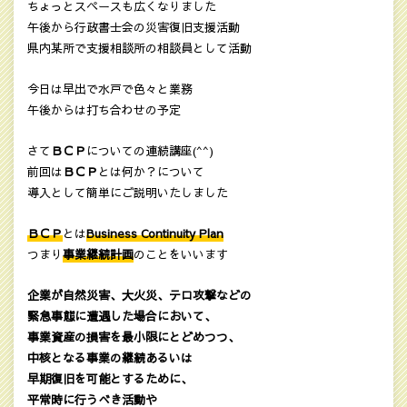
ちょっとスペースも広くなりました
午後から行政書士会の災害復旧支援活動
県内某所で支援相談所の相談員として活動
今日は早出で水戸で色々と業務
午後からは打ち合わせの予定
さて
ＢＣＰ
についての連続講座(^^)
前回は
ＢＣＰ
とは何か？について
導入として簡単にご説明いたしました
ＢＣＰ
とは
Business Continuity Plan
つまり
事業継続計画
のことをいいます
企業が自然災害、大火災、テロ攻撃などの
緊急事態に遭遇した場合において、
事業資産の損害を最小限にとどめつつ、
中核となる事業の継続あるいは
早期復旧を可能とするために、
平常時に行うべき活動や