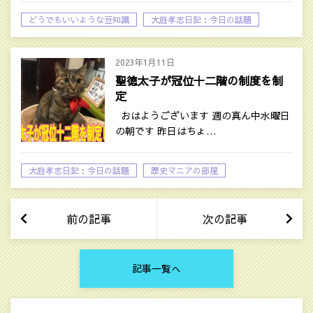
どうでもいいような豆知識
大庭孝志日記：今日の話題
2023年1月11日
聖徳太子が冠位十二階の制度を制
定
おはようございます 週の真ん中水曜日
の朝です 昨日はちょ…
大庭孝志日記：今日の話題
歴史マニアの部屋
前の記事
次の記事
記事一覧へ