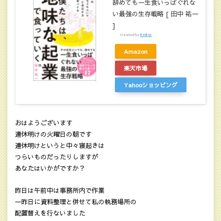
辞めても一生食いっぱぐれな
い最強の生存戦略 [ 田中 祐一
]
created by
Rinker
Amazon
楽天市場
Yahooショッピング
おはようございます
連休明けの火曜日の朝です
連休明けというと中々寝起きは
つらいものだったりしますが
あなたはいかがですか？
昨日は午前中は事務所内で作業
一昨日に資料整理と併せて私の執務場所の
配置替えを行ないました