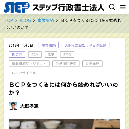
TOP
BLOG
事業継続
ＢＣＰをつくるには何から始めれ
ばいいのか？
2019年11月5日
事業継続
大庭孝志日記：今日の話題
ＢＣＰ
BCM
BCP
RTO
事業継続マネジメント
目標復旧時間
重要業務
ＢＣＰサイクル
ＢＣＰをつくるには何から始めればいいの
か？
大庭孝志