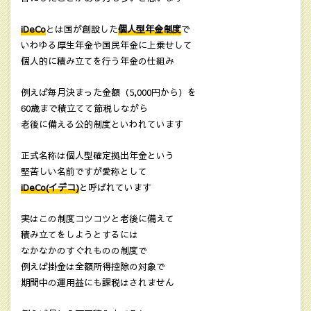
iDeCo
とは国が創設した
個人型年金制度
で
いわゆる厚生年金や国民年金に上乗せして
個人的に積み立てを行う年金の仕組み
例えば毎月決まった金額（5,000円から）を
60歳まで積立てて節税しながら
老後に備える公的制度といわれています
正式名称は個人型確定拠出年金という
堅苦しい名前ですが愛称として
iDeCo(イデコ)
と呼ばれています
実はこの制度コツコツと老後に備えて
積み立てをしようとするには
なかなかのすぐれものの制度で
例えば掛金は全額所得控除の対象で
期間中の運用益にも課税はされません