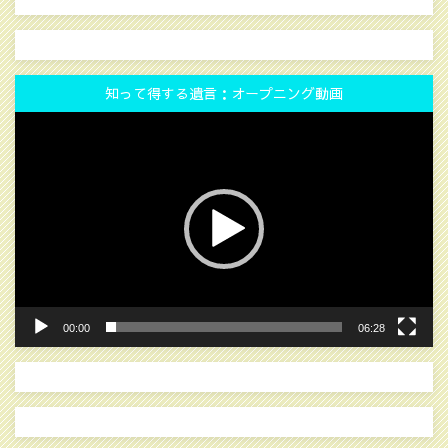
知って得する遺言：オープニング動画
動
画
プ
レ
ー
ヤ
ー
00:00
06:28