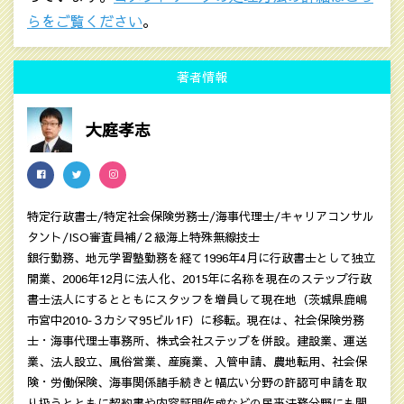
らをご覧ください
。
著者情報
大庭孝志
特定行政書士/特定社会保険労務士/海事代理士/キャリアコンサル
タント/ISO審査員補/２級海上特殊無線技士
銀行勤務、地元学習塾勤務を経て1996年4月に行政書士として独立
開業、2006年12月に法人化、2015年に名称を現在のステップ行政
書士法人にするとともにスタッフを増員して現在地（茨城県鹿嶋
市宮中2010‐３カシマ95ビル1F）に移転。現在は、社会保険労務
士・海事代理士事務所、株式会社ステップを併設。建設業、運送
業、法人設立、風俗営業、産廃業、入管申請、農地転用、社会保
険・労働保険、海事関係諸手続きと幅広い分野の許認可申請を取
り扱うとともに契約書や内容証明作成などの民亊法務分野にも関