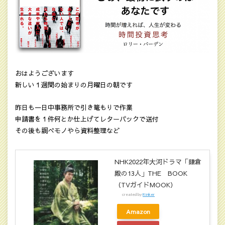
おはようございます
新しい１週間の始まりの月曜日の朝です
昨日も一日中事務所で引き篭もりで作業
申請書を１件何とか仕上げてレターパックで送付
その後も調べモノやら資料整理など
NHK2022年大河ドラマ「鎌倉
殿の13人」THE BOOK
（TVガイドMOOK）
created by
Rinker
Amazon