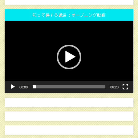
知って得する遺言：オープニング動画
動
画
プ
レ
ー
ヤ
ー
00:00
06:28