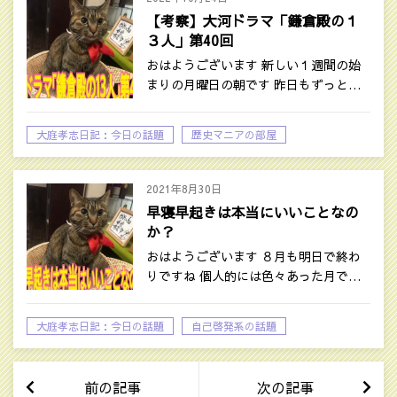
【考察】大河ドラマ「鎌倉殿の１
３人」第40回
おはようございます 新しい１週間の始
まりの月曜日の朝です 昨日もずっと…
大庭孝志日記：今日の話題
歴史マニアの部屋
2021年8月30日
早寝早起きは本当にいいことなの
か？
おはようございます ８月も明日で終わ
りですね 個人的には色々あった月で…
大庭孝志日記：今日の話題
自己啓発系の話題
前の記事
次の記事