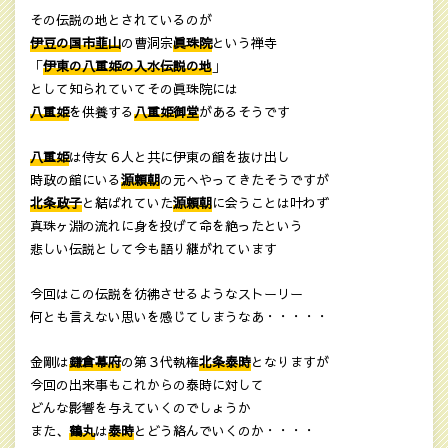
その伝説の地とされているのが
伊豆の国市韮山
の曹洞宗
眞珠院
という禅寺
「
伊東の八重姫の入水伝説の地
」
として知られていてその眞珠院には
八重姫
を供養する
八重姫御堂
があるそうです
八重姫
は侍女６人と共に伊東の館を抜け出し
時政の館にいる
源頼朝
の元へやってきたそうですが
北条政子
と結ばれていた
源頼朝
に会うことは叶わず
真珠ヶ淵の流れに身を投げて命を絶ったという
悲しい伝説として今も語り継がれています
今回はこの伝説を彷彿させるようなストーリー
何とも言えない思いを感じてしまうなあ・・・・・
金剛は
鎌倉幕府
の第３代執権
北条泰時
となりますが
今回の出来事もこれからの泰時に対して
どんな影響を与えていくのでしょうか
また、
鶴丸
は
泰時
とどう絡んでいくのか・・・・