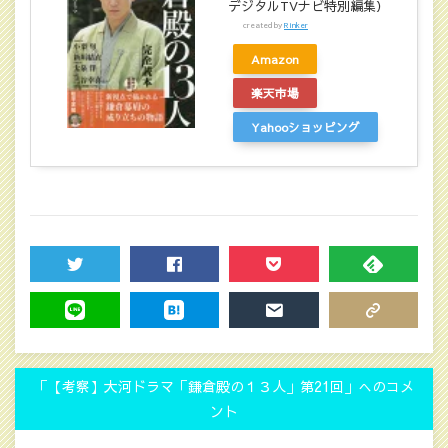
デジタルTVナビ特別編集）
created by
Rinker
Amazon
楽天市場
Yahooショッピング
TWEET
SHARE
POCKET
FEEDLY
LINE
HATENA
MAIL
COPY LINK
「【考察】大河ドラマ「鎌倉殿の１３人」第21回」へのコメ
ント