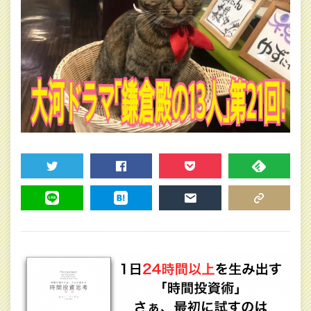
TWEET
SHARE
POCKET
FEEDLY
LINE
HATENA
MAIL
COPY LINK