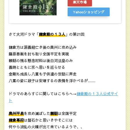
楽天市場
Yahooショッピング
さて大河ドラマ「
鎌倉殿の１３人
」の第21回
鎌倉方は源義経亡き後の奥州に攻め込み
藤原泰衡を討ち取り全国平定を実現
頼朝の残る懸念材料は後白河法皇のみ
義時とともに京へ思いを巡らせる
金剛も成長し八重も子供達の世話に奔走
八重の姿に政子は安堵するの表情を浮かべるが……
ドラマのあらすじに関してはこちらへ→
鎌倉殿の１３人公式サイ
ト
奥州平泉
を攻め滅ぼした
頼朝
は全国平定
鎌倉幕府
は盤石かと思いきやそこには
何やら波乱の火種が出て来ているようで、、