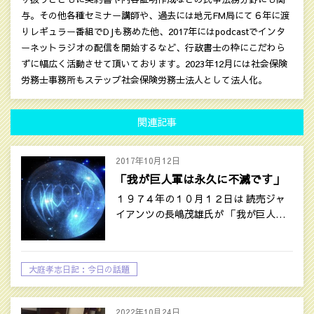
与。その他各種セミナー講師や、過去には地元FM局にて６年に渡
りレギュラー番組でDJも務めた他、2017年にはpodcastでインタ
ーネットラジオの配信を開始するなど、行政書士の枠にこだわら
ずに幅広く活動させて頂いております。2023年12月には社会保険
労務士事務所もステップ社会保険労務士法人として法人化。
関連記事
2017年10月12日
「我が巨人軍は永久に不滅です」
１９７４年の１０月１２日は 読売ジャ
イアンツの長嶋茂雄氏が 「我が巨人…
大庭孝志日記：今日の話題
2022年10月24日