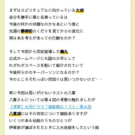
まずはスピリチュアルに向かっている
大姫
自分を勝手に葵と名乗っているは
今後の何かの伏線なのかなあという感と
先週の
静御前
のくだりを見てからの変化に
実はある考えがあっての行動なのか？
そして今回から突如登場した
鶴丸
公式ホームページにも謎の少年として
わざわざスペースを割いて紹介されていて
今後何らかのキーパーソンになるのか？
今のところそれっぽい役回りは思いつかないけど・・
更に今回は思いがけないラストの八重
八重さんについては第４回の考察の触れましたが
【考察】大河ドラマ「鎌倉殿の１３人」第４回
八重姫
にはその存在について諸説ありますが
いくつかある伝説のうちのひとつが
伊東家が滅ぼされたときに入水自殺をしたという説