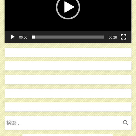
ー
ヤ
ー
00:00
06:28
検
索: