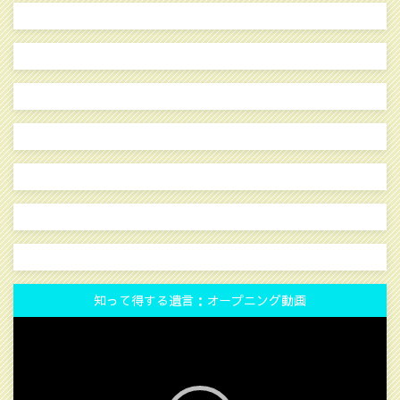
知って得する遺言：オープニング動画
動
画
プ
レ