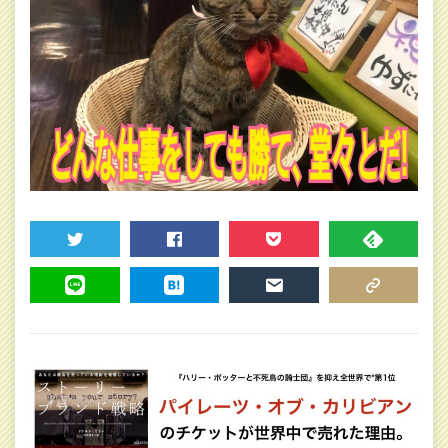
TWEET
SHARE
POCKET
FEEDLY
LINE
HATENA
MAIL
COPY LINK