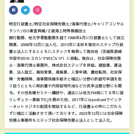
特定行政書士/特定社会保険労務士/海事代理士/キャリアコンサル
タント/ISO審査員補/２級海上特殊無線技士
銀行勤務、地元学習塾勤務を経て1996年4月に行政書士として独立
開業、2006年12月に法人化、2015年に名称を現在のステップ行政
書士法人にするとともにスタッフを増員して現在地（茨城県鹿嶋
市宮中2010‐３カシマ95ビル1F）に移転。現在は、社会保険労務
士・海事代理士事務所、株式会社ステップを併設。建設業、運送
業、法人設立、風俗営業、産廃業、入管申請、農地転用、社会保
険・労働保険、海事関係諸手続きと幅広い分野の許認可申請を取
り扱うとともに契約書や内容証明作成などの民亊法務分野にも関
与。その他各種セミナー講師や、過去には地元FM局にて６年に渡
りレギュラー番組でDJも務めた他、2017年にはpodcastでインタ
ーネットラジオの配信を開始するなど、行政書士の枠にこだわら
ずに幅広く活動させて頂いております。2023年12月には社会保険
労務士事務所もステップ社会保険労務士法人として法人化。