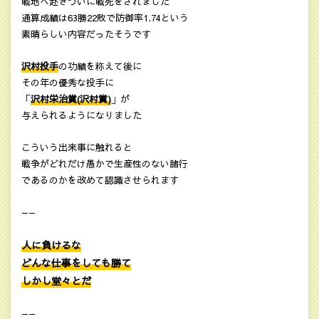
戦地へ赴きついに戦死をされました
通算成績は63勝22敗で防御率1.74という
素晴らしい内容だったそうです
沢村投手
の功績を称えて後に
その年の優秀な投手に
「
沢村栄治賞(沢村賞)
」が
与えられるようになりました
こういう出来事に触れると
戦争がどれだけ愚かで生産性のない諸行
であるのかを改めて認識させられます
——
人に負けるな
どんな仕事をしても勝て
しかし堂々とだ
——