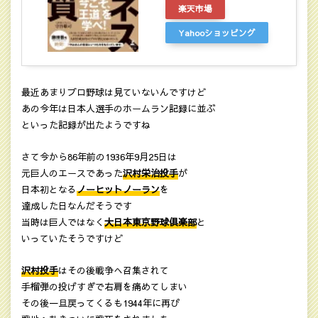
楽天市場
Yahooショッピング
最近あまりプロ野球は見ていないんですけど
あの今年は日本人選手のホームラン記録に並ぶ
といった記録が出たようですね
さて今から86年前の1936年9月25日は
元巨人のエースであった
沢村栄治投手
が
日本初となる
ノーヒットノーラン
を
達成した日なんだそうです
当時は巨人ではなく
大日本東京野球倶楽部
と
いっていたそうですけど
沢村投手
はその後戦争へ召集されて
手榴弾の投げすぎで右肩を痛めてしまい
その後一旦戻ってくるも1944年に再び