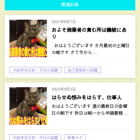
関連記事
2021年8月7日
およそ商業者の貴む所は機敏にあ
り
おはようございます ８月最初の土曜日
の朝です さて今から…
大庭孝志日記：今日の話題
自己啓発系の話題
2022年9月2日
はらせぬ恨みをはらす、仕事人
おはようございます 週の最終日の金曜
日の朝です 昨日は朝一から申請書類…
大庭孝志日記：今日の話題
時事ネタ