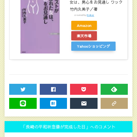
女は、男心をお見通し ワック
竹内久美子／著
created by
Rinker
Amazon
楽天市場
Yahooショッピング
TWEET
SHARE
POCKET
FEEDLY
LINE
HATENA
MAIL
COPY LINK
「長崎の平和祈念像が完成した日」へのコメント