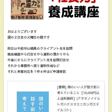
おはようございます
週の２日目の火曜日の朝です
昨日は午前中は隣県のクライアント先を訪問
現地確認やら打合せやら資料の預かりやら
午後にさらにクライアント先を訪問打合せ
それから事務所へ戻り資料作成など
それと来客対応を１件４件ほど申請受託
[書籍] 頭のいい人が話す前に
考えていること【10,000円以
上送料無料】(アタマノイイヒ
トガハナスマエニカンガエテ
イルコト)