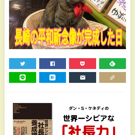
TWEET
SHARE
POCKET
FEEDLY
LINE
HATENA
MAIL
COPY LINK