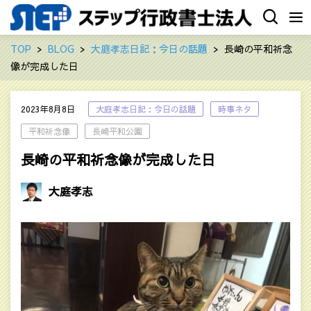
TOP
BLOG
大庭孝志日記：今日の話題
長崎の平和祈念
像が完成した日
2023年8月8日
大庭孝志日記：今日の話題
時事ネタ
平和祈念像
長崎平和公園
長崎の平和祈念像が完成した日
大庭孝志