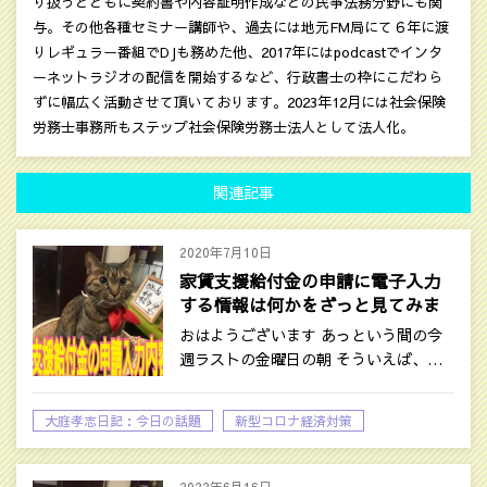
り扱うとともに契約書や内容証明作成などの民亊法務分野にも関
与。その他各種セミナー講師や、過去には地元FM局にて６年に渡
りレギュラー番組でDJも務めた他、2017年にはpodcastでインタ
ーネットラジオの配信を開始するなど、行政書士の枠にこだわら
ずに幅広く活動させて頂いております。2023年12月には社会保険
労務士事務所もステップ社会保険労務士法人として法人化。
関連記事
2020年7月10日
家賃支援給付金の申請に電子入力
する情報は何かをざっと見てみま
しょう！
おはようございます あっという間の今
週ラストの金曜日の朝 そういえば、…
大庭孝志日記：今日の話題
新型コロナ経済対策
時事ネタ