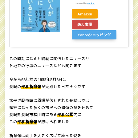
created by
Rinker
Amazon
楽天市場
Yahooショッピング
この時期になると終戦に関係したニュースや
各地での行事のニュースなども聞きます
今から68年前の1955年8月8日は
長崎の
平和祈念像
が完成した日だそうです
太平洋戦争時に原爆が落とされた長崎はでは
犠牲になった多くの市民への追悼の念を込めて
長崎県長崎市松山町にある
平和公園
内に
この
平和祈念像
が設けられました
祈念像は両手を大きく広げて座った姿を