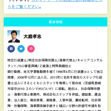
らをご覧ください
。
著者情報
大庭孝志
特定行政書士/特定社会保険労務士/海事代理士/キャリアコンサル
タント/ISO審査員補/２級海上特殊無線技士
銀行勤務、地元学習塾勤務を経て1996年4月に行政書士として独立
開業、2006年12月に法人化、2015年に名称を現在のステップ行政
書士法人にするとともにスタッフを増員して現在地（茨城県鹿嶋
市宮中2010‐３カシマ95ビル1F）に移転。現在は、社会保険労務
士・海事代理士事務所、株式会社ステップを併設。建設業、運送
業、法人設立、風俗営業、産廃業、入管申請、農地転用、社会保
険・労働保険、海事関係諸手続きと幅広い分野の許認可申請を取