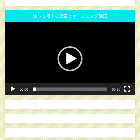
知って得する遺言：オープニング動画
動
画
プ
レ
ー
ヤ
ー
00:00
06:28