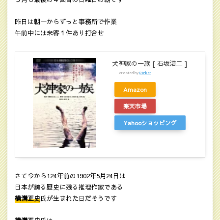
昨日は朝一からずっと事務所で作業
午前中には来客１件あり打合せ
犬神家の一族 [ 石坂浩二 ]
created by
Rinker
Amazon
楽天市場
Yahooショッピング
さて今から124年前の1902年5月24日は
日本が誇る歴史に残る推理作家である
横溝正史
氏が生まれた日だそうです