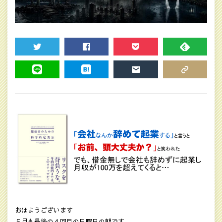
TWEET
SHARE
POCKET
FEEDLY
LINE
HATENA
MAIL
COPY LINK
おはようございます
５月も最後の４回目の日曜日の朝です