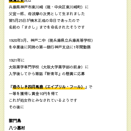
横溝正史
氏は
兵庫県神戸市東川崎（現・中央区東川崎町）に
父宜一郎、母波摩の次男として生まれました
翌5月25日が楠木正成の命日であったので
名前の「まさし」までを命名されたそうです
1920年3月、神戸二中（現兵庫県立兵庫高等学校）
を卒業後に同時の第一銀行神戸支店に1年間勤務
1921年に
大阪薬学専門学校（大阪大学薬学部の前身）に
入学後してから雑誌『新青年』の懸賞に応募
『
恐ろしき四月馬鹿（エイプリル・フール）
』で
一等を獲得し賞金10円を得て
これが処女作とみなされているようです
その後に
獄門島
八つ墓村