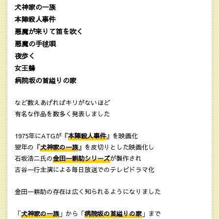
犬神家の一族
本陣殺人事件
悪魔が来りて笛を吹く
悪魔の手毬唄
夜歩く
女王蜂
病院坂の首縊りの家
など数えあげればキリがないほど
有名な作品を数多く発表しました
1975年にATGが『
本陣殺人事件
』を映画化
翌年の『
犬神家の一族
』を皮切りとした映画化し
石坂浩二氏の
金田一耕助シリーズ
が製作され
古谷一行主演による毎日放送でのテレビドラマ化
金田一耕助の存在は広く知られるようになりました
「
犬神家の一族
」から「
病院坂の首縊りの家
」まで