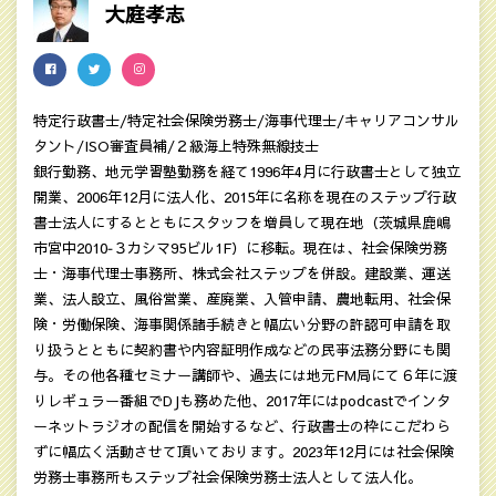
大庭孝志
特定行政書士/特定社会保険労務士/海事代理士/キャリアコンサル
タント/ISO審査員補/２級海上特殊無線技士
銀行勤務、地元学習塾勤務を経て1996年4月に行政書士として独立
開業、2006年12月に法人化、2015年に名称を現在のステップ行政
書士法人にするとともにスタッフを増員して現在地（茨城県鹿嶋
市宮中2010‐３カシマ95ビル1F）に移転。現在は、社会保険労務
士・海事代理士事務所、株式会社ステップを併設。建設業、運送
業、法人設立、風俗営業、産廃業、入管申請、農地転用、社会保
険・労働保険、海事関係諸手続きと幅広い分野の許認可申請を取
り扱うとともに契約書や内容証明作成などの民亊法務分野にも関
与。その他各種セミナー講師や、過去には地元FM局にて６年に渡
りレギュラー番組でDJも務めた他、2017年にはpodcastでインタ
ーネットラジオの配信を開始するなど、行政書士の枠にこだわら
ずに幅広く活動させて頂いております。2023年12月には社会保険
労務士事務所もステップ社会保険労務士法人として法人化。