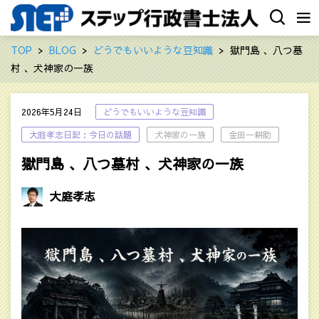
TOP
BLOG
どうでもいいような豆知識
獄門島 、八つ墓
村 、犬神家の一族
2026年5月24日
どうでもいいような豆知識
大庭孝志日記：今日の話題
犬神家の一族
金田一耕助
獄門島 、八つ墓村 、犬神家の一族
大庭孝志