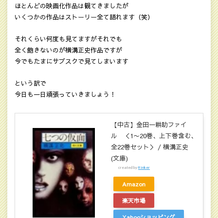
ほとんどの映画化作品は観てきましたが
いくつかの作品はストーリー全て語れます（笑）
それくらい何度も見てますがそれでも
全く飽きないのが横溝正史作品ですが
今でもたまにサブスクで見てしまいます
という訳で
今日も一日頑張っていきましょう！
【中古】金田一耕助ファイ
ル ＜1〜20巻、上下巻含む、
全22巻セット＞ / 横溝正史
(文庫)
created by
Rinker
Amazon
楽天市場
Yahooショッピング