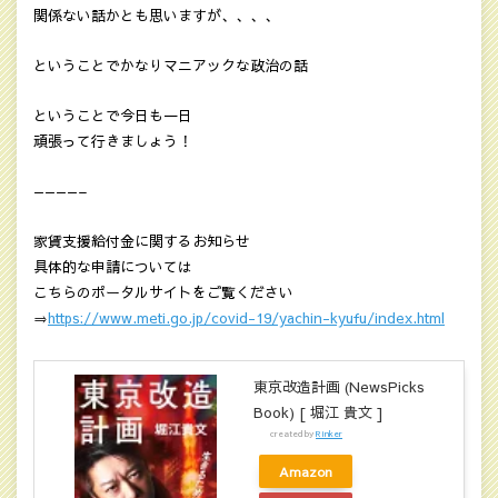
関係ない話かとも思いますが、、、、
ということでかなりマニアックな政治の話
ということで今日も一日
頑張って行きましょう！
————–
家賃支援給付金に関するお知らせ
具体的な申請については
こちらのポータルサイトをご覧ください
⇒
https://www.meti.go.jp/covid-19/yachin-kyufu/index.html
東京改造計画 (NewsPicks
Book) [ 堀江 貴文 ]
created by
Rinker
Amazon