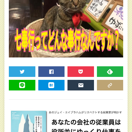
TWEET
SHARE
POCKET
FEEDLY
LINE
HATENA
MAIL
COPY LINK