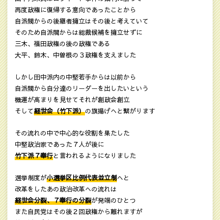
再度政権に復帰する意向であったことから
自派閥からの後継者擁立はその後と考えていて
そのため自派閥からは総裁候補を擁立せずに
三木、福田政権の後の政権である
大平、鈴木、中曽根の３政権を支えました
しかし田中派内の中堅若手からは以前から
自派閥から自分達のリーダーを出したいという
機運が高まりを見せてそれが創政会創立
そして
経世会（竹下派）
の旗揚げへと繋がります
その流れの中で中心的な役割を果たした
中堅政治家であった７人が後に
竹下派７奉行
と言われるようになりました
選挙制度が
小選挙区比例代表並立制
へと
改革をしたあの政治改革への流れは
経世会分裂、７奉行の分裂
が発端のひとつ
また自民党はその後２回政権から離れますが