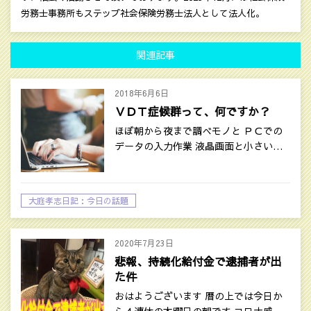
労務士事務所もステップ社会保険労務士法人として法人化。
関連記事
2018年6月6日
ＶＤＴ症候群って、何ですか？
ほぼ朝から夜まで調べモノと ＰＣでの
データの入力作業 液晶画面と小さい…
大庭孝志日記：今日の話題
2020年7月23日
悲報、持続化給付金で逮捕者が出
た件
おはようございます 暦の上では今日か