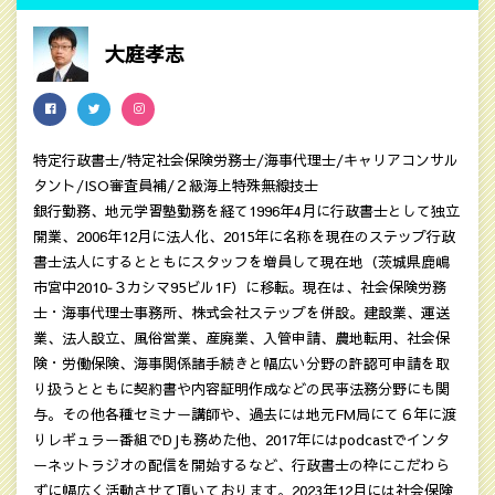
大庭孝志
特定行政書士/特定社会保険労務士/海事代理士/キャリアコンサル
タント/ISO審査員補/２級海上特殊無線技士
銀行勤務、地元学習塾勤務を経て1996年4月に行政書士として独立
開業、2006年12月に法人化、2015年に名称を現在のステップ行政
書士法人にするとともにスタッフを増員して現在地（茨城県鹿嶋
市宮中2010‐３カシマ95ビル1F）に移転。現在は、社会保険労務
士・海事代理士事務所、株式会社ステップを併設。建設業、運送
業、法人設立、風俗営業、産廃業、入管申請、農地転用、社会保
険・労働保険、海事関係諸手続きと幅広い分野の許認可申請を取
り扱うとともに契約書や内容証明作成などの民亊法務分野にも関
与。その他各種セミナー講師や、過去には地元FM局にて６年に渡
りレギュラー番組でDJも務めた他、2017年にはpodcastでインタ
ーネットラジオの配信を開始するなど、行政書士の枠にこだわら
ずに幅広く活動させて頂いております。2023年12月には社会保険