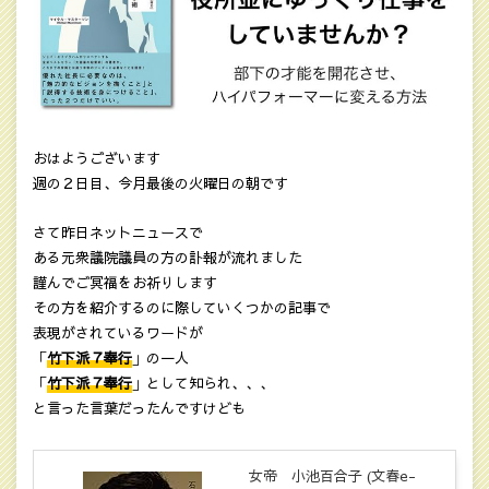
おはようございます
週の２日目、今月最後の火曜日の朝です
さて昨日ネットニュースで
ある元衆議院議員の方の訃報が流れました
謹んでご冥福をお祈りします
その方を紹介するのに際していくつかの記事で
表現がされているワードが
「
竹下派７奉行
」の一人
「
竹下派７奉行
」として知られ、、、
と言った言葉だったんですけども
女帝 小池百合子 (文春e-