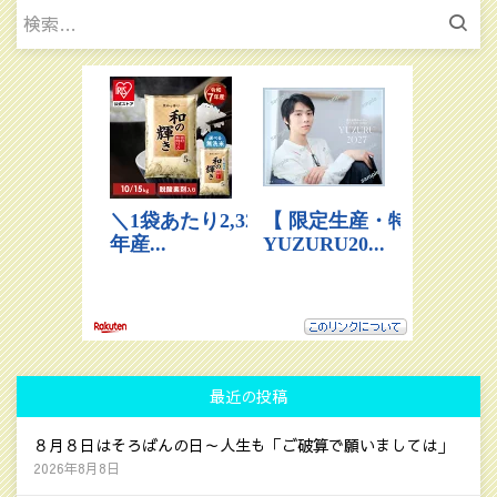
検
索:
最近の投稿
８月８日はそろばんの日～人生も「ご破算で願いましては」
2026年8月8日