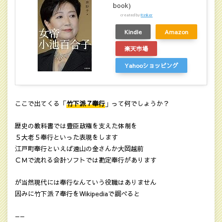
book)
created by
Rinker
Kindle
Amazon
楽天市場
Yahooショッピング
ここで出てくる「
竹下派７奉行
」って何でしょうか？
歴史の教科書では豊臣政権を支えた体制を
５大老５奉行といった表現をします
江戸町奉行といえば遠山の金さんか大岡越前
ＣＭで流れる会計ソフトでは勘定奉行があります
が当然現代には奉行なんていう役職はありません
因みに竹下派７奉行をWikipediaで調べると
——