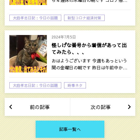
ら４連休の木曜日の朝です コロナ感…
大庭孝志日記：今日の話題
新型コロナ経済対策
時事ネタ
2024年7月5日
怪しげな番号から着信があって出
てみたら、、、
おはようございます 今週もあっという
間の金曜日の朝です 昨日は午前中か…
大庭孝志日記：今日の話題
時事ネタ
前の記事
次の記事
記事一覧へ