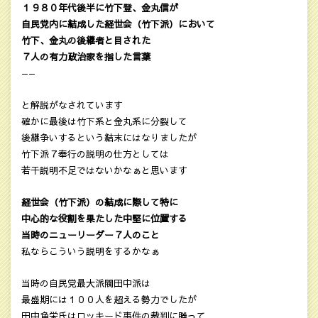
１９８０年代後半に竹下登、金丸信が
自民党内に結成した経世会（竹下派）において
竹下、金丸の後継者と目された
７人の有力政治家を指した言葉
——
と解説がなされています
確かに最後は竹下系と金丸系に分裂して
後継争いするという結末にはなりましたが
竹下派７奉行の説明の仕方としては
若干説明不足ではないかなぁと思います
経世会（竹下派）の結成に際して特に
中心的な役割を果たした中堅に位置する
当時のニューリーダー７人のこと
私ならこういう説明をするかなぁ
当時の自民党最大派閥田中派は
最盛期には１００人を超える勢力でしたが
田中角栄氏はロッキード事件の裁判に勝って