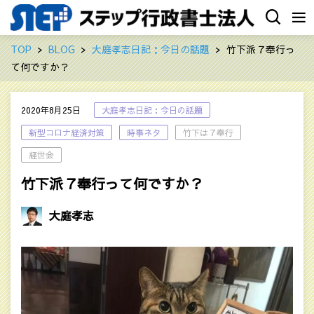
TOP
BLOG
大庭孝志日記：今日の話題
竹下派７奉行っ
て何ですか？
2020年8月25日
大庭孝志日記：今日の話題
新型コロナ経済対策
時事ネタ
竹下は７奉行
経世会
竹下派７奉行って何ですか？
大庭孝志