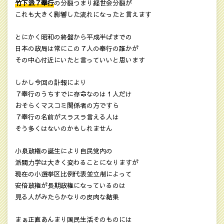
竹下派７奉行
の分裂つまり経世会分裂が
これも大きく影響した流れになったと言えます
とにかく昭和の終盤から平成半ばまでの
日本の政局は常にこの７人の奉行の誰かが
その中心付近にいたと言っていいと思います
しかし今回の訃報により
７奉行のうちすでに存命なのは１人だけ
おそらくマスコミ関係者の方ですら
７奉行の名前がスラスラ言える人は
そう多くはないのかもしれません
小泉政権の誕生により自民党内の
派閥力学は大きく変わることになりますが
現在の小選挙区比例代表並立制によって
安倍政権が長期政権になっているのは
見る人がみたらかなりの皮肉な結果
まぁ正直あんまり国民生活そのものには