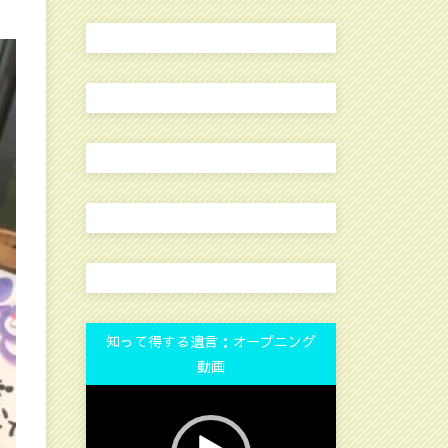
知って得する遺言：オープニング
動画
動
画
プ