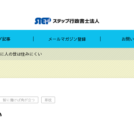
グ記事
メールマガジン登録
お問い
に人の世は住みにくい
智に働けば角が立つ
草枕
い