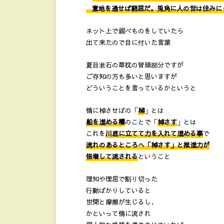
意地を通せば窮屈だ。兎角に人の世は住みに
ネット上で調べものをしていたら
出て来たので目に付いた言葉
夏目漱石の草枕の冒頭部分ですが
ご存知の方も多いと思いますが
どういうことを言っているかというと
情に棹させばの「
棹
」とは
船を進める櫂
のことで「
棹さす
」とは
これを
川底に立てて力を入れて進める事
で
流れのあるところへ「棹さす」と推進力が
倍増して流される
ということ
理知や理屈で割り切った
行動ばかりしていると
世間と摩擦が生じるし、
かといって情に流され