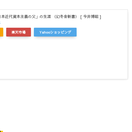
日本近代資本主義の父」の生涯 （幻冬舎新書） [ 今井博昭 ]
r
楽天市場
Yahooショッピング
。