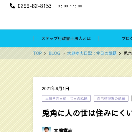
0299-82-8153
9：00~17：00
ステップ行政書士法人とは
ブロ
TOP
BLOG
大庭孝志日記：今日の話題
兎角
2021年6月1日
大庭孝志日記：今日の話題
自己啓発系の話題
兎角に人の世は住みにく
大庭孝志