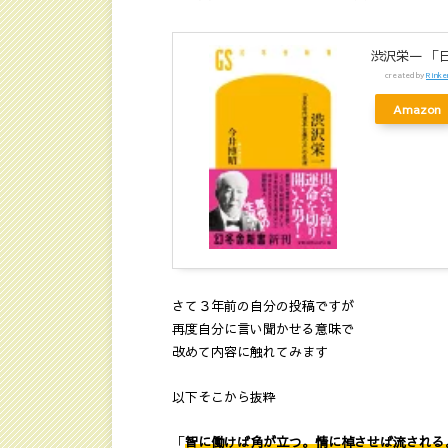
渋沢栄一 「
created by
Rinke
Amazon
さて３年前の自分の投稿ですが
再度自分に言い聞かせる意味で
改めて内容に触れてみます
以下そこから抜粋
「
智に働けば角が立つ。情に棹させば流される