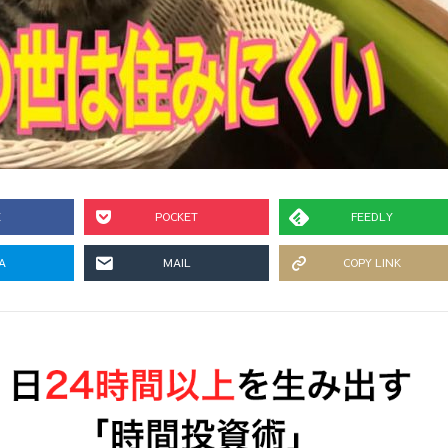
E
POCKET
FEEDLY
A
MAIL
COPY LINK