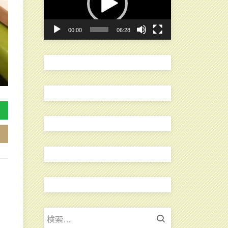
レ
ー
00:00
06:28
ヤ
ー
検
索: