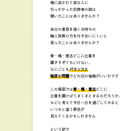
情に流されて変な人に
引っかかった犯罪者の話は
聞いたことはありませんか？
自分の意思を強くお持ちの
職人気質の方を付き合いにくいと
思ったことはありませんか？
智・情・意志どこに比重を
置きすぎてもいけない、
なにごとも
バランスと
程度の問題
でどの位の塩梅がいいかです
この場面では
智・情・意志
どこに
比重を置けばうまくまとまるのだろうか、
などと考えて今日一日を過ごしてみると
いつもと違う景色が
見えてくるかもしれません
という訳で