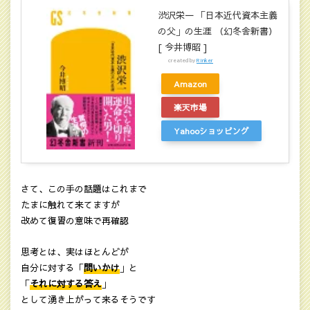
渋沢栄一 「日本近代資本主義
の父」の生涯 （幻冬舎新書）
[ 今井博昭 ]
created by
Rinker
Amazon
楽天市場
Yahooショッピング
さて、この手の話題はこれまで
たまに触れて来てますが
改めて復習の意味で再確認
思考とは、実はほとんどが
自分に対する「
問いかけ
」と
「
それに対する答え
」
として湧き上がって来るそうです