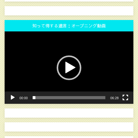
知って得する遺言：オープニング動画
動
画
プ
レ
ー
ヤ
ー
00:00
06:28