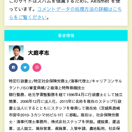
このサイトはスパムを低減するために Akismet を使
っています。
コメントデータの処理方法の詳細はこち
らをご覧ください
。
著者情報
大庭孝志
特定行政書士/特定社会保険労務士/海事代理士/キャリアコンサル
タント/ISO審査員補/２級海上特殊無線技士
銀行勤務、地元学習塾勤務を経て1996年4月に行政書士として独立
開業、2006年12月に法人化、2015年に名称を現在のステップ行政
書士法人にするとともにスタッフを増員して現在地（茨城県鹿嶋
市宮中2010‐３カシマ95ビル1F）に移転。現在は、社会保険労務
士・海事代理士事務所、株式会社ステップを併設。建設業、運送
業、法人設立、風俗営業、産廃業、入管申請、農地転用、社会保