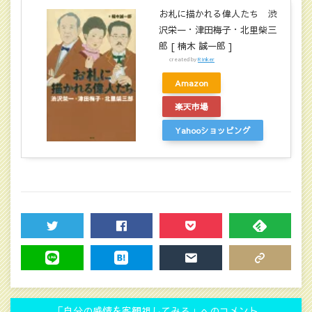
お札に描かれる偉人たち 渋
沢栄一・津田梅子・北里柴三
郎 [ 楠木 誠一郎 ]
created by
Rinker
Amazon
楽天市場
Yahooショッピング
TWEET
SHARE
POCKET
FEEDLY
LINE
HATENA
MAIL
COPY LINK
「自分の感情を客観視してみる」へのコメント