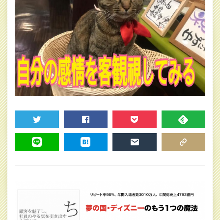
TWEET
SHARE
POCKET
FEEDLY
LINE
HATENA
MAIL
COPY LINK