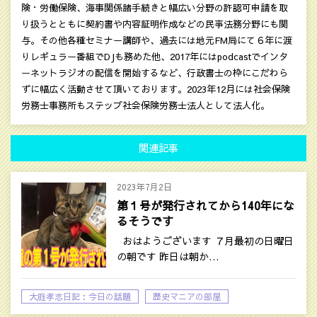
険・労働保険、海事関係諸手続きと幅広い分野の許認可申請を取
り扱うとともに契約書や内容証明作成などの民亊法務分野にも関
与。その他各種セミナー講師や、過去には地元FM局にて６年に渡
りレギュラー番組でDJも務めた他、2017年にはpodcastでインタ
ーネットラジオの配信を開始するなど、行政書士の枠にこだわら
ずに幅広く活動させて頂いております。2023年12月には社会保険
労務士事務所もステップ社会保険労務士法人として法人化。
関連記事
2023年7月2日
第１号が発行されてから140年にな
るそうです
おはようございます ７月最初の日曜日
の朝です 昨日は朝か…
大庭孝志日記：今日の話題
歴史マニアの部屋