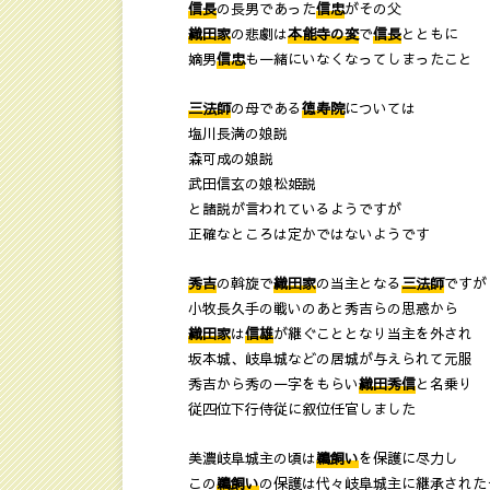
信長
の長男であった
信忠
がその父
織田家
の悲劇は
本能寺の変
で
信長
とともに
嫡男
信忠
も一緒にいなくなってしまったこと
三法師
の母である
徳寿院
については
塩川長満の娘説
森可成の娘説
武田信玄の娘松姫説
と諸説が言われているようですが
正確なところは定かではないようです
秀吉
の斡旋で
織田家
の当主となる
三法師
ですが
小牧長久手の戦いのあと秀吉らの思惑から
織田家
は
信雄
が継ぐこととなり当主を外され
坂本城、岐阜城などの居城が与えられて元服
秀吉から秀の一字をもらい
織田秀信
と名乗り
従四位下行侍従に叙位任官しました
美濃岐阜城主の頃は
鵜飼い
を保護に尽力し
この
鵜飼い
の保護は代々岐阜城主に継承された