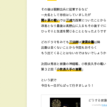
その後は朝鮮出兵に従軍するなど
一大名として存在はしていましたが
関ヶ原の戦い
では
三成
方西軍についたことから
改易となり最後は高野山に入るもその後すぐに
ひっそりと生涯を閉じることとなったようです
どのドラマをみても
三法師
は
清須会議
以降
出番は全くないことから今回もおそらく
もう出てくることはないのではないでしょうか
次回は秀吉と家康の神経戦、小牧長久手の戦い
第３２回「
小牧長久手の激闘
」
という訳で
今日も一日がんばって行きましょう！
どうする家康 
created by
Rinke