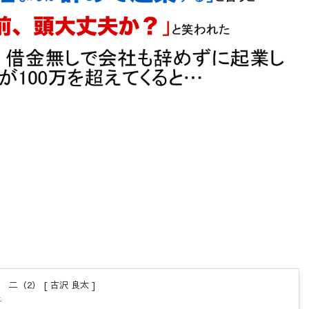
二（2） [ 古沢 良太 ]
r