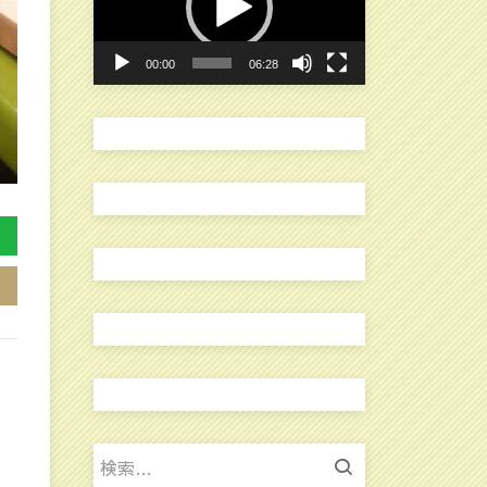
レ
ー
00:00
06:28
ヤ
ー
検
索: