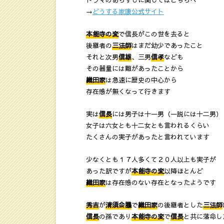
ドラマのあらすじに関してはこちらへ
→
どうする家康公式サイト
本能寺の変
で信長がこの世を去ると
後継者の
三法師
はまだ幼少であったこと
それと次男
信雄
、三男
信孝
なども
その器量には難があったことから
織田家
は急速に歴史の中心から
存在感が無くなって行きます
実は
信長
には男子は十一男（一説には十二男）
女子は六女とも十二女とも言われるくらい
たくさんの実子があったと言われています
少なくとも１７人多くて２０人以上も実子が
あった訳ですが
本能寺の変
以降ほとんど
織田家
は存在感のない存在となったようです
秀吉
が
清須会議
で
織田家
の後継者とした
三法師
信長
の孫であり
本能寺の変
で
信長
と共に落命し