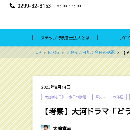
0299-82-8153
9：00~17：00
ステップ行政書士法人とは
ブロ
TOP
BLOG
大庭孝志日記：今日の話題
【考
2023年8月14日
大庭孝志日記：今日の話題
歴史マニアの部屋
【考察】大河ドラマ「どう
大庭孝志