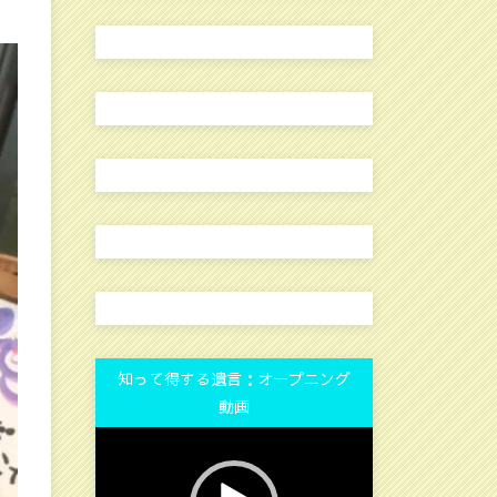
知って得する遺言：オープニング
動画
動
画
プ