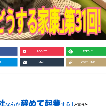
E
POCKET
FEEDLY
A
MAIL
COPY LINK