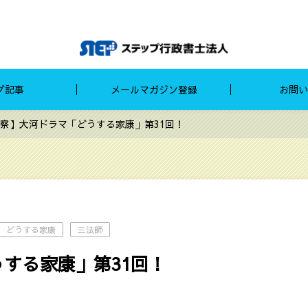
グ記事
メールマガジン登録
お問い
察】大河ドラマ「どうする家康」第31回！
どうする家康
三法師
する家康」第31回！