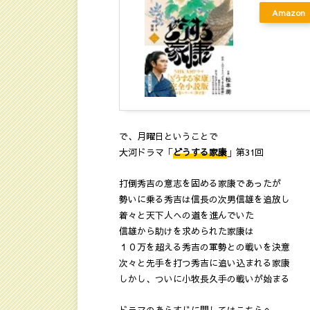
Amazon
で、月曜日ということで
大河ドラマ「
どうする家康
」第31回
打倒秀吉の意志を固める家康であったが
勢いに乗る秀吉は信長の次男信雄を追放し
着々と天下人への道を進んでいた
信雄から助けを求められた家康は
１０万を超える秀吉の軍勢との戦いを決意
次々と先手を打つ秀吉に追い込まれる家康
しかし、ついに小牧長久手の戦いが始まる