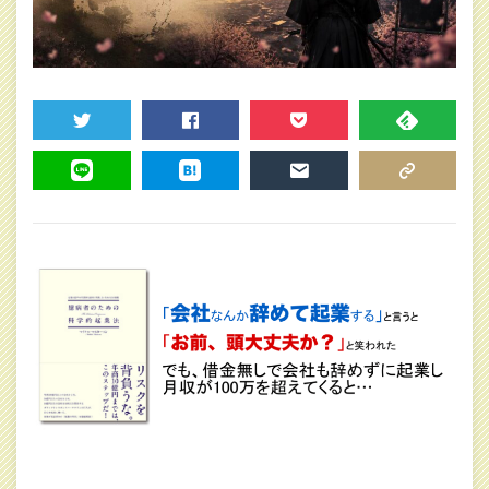
TWEET
SHARE
POCKET
FEEDLY
LINE
HATENA
MAIL
COPY LINK