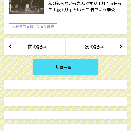
うです
私は知らなかったんですが１月１６日っ
て「藪入り」といって 昔でいう奉公…
大庭孝志日記：今日の話題
前の記事
次の記事
記事一覧へ