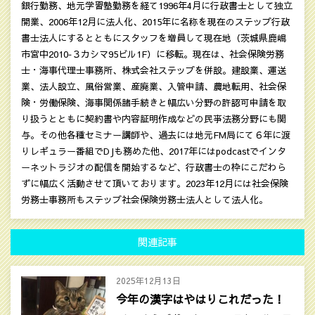
銀行勤務、地元学習塾勤務を経て1996年4月に行政書士として独立
開業、2006年12月に法人化、2015年に名称を現在のステップ行政
書士法人にするとともにスタッフを増員して現在地（茨城県鹿嶋
市宮中2010‐３カシマ95ビル1F）に移転。現在は、社会保険労務
士・海事代理士事務所、株式会社ステップを併設。建設業、運送
業、法人設立、風俗営業、産廃業、入管申請、農地転用、社会保
険・労働保険、海事関係諸手続きと幅広い分野の許認可申請を取
り扱うとともに契約書や内容証明作成などの民亊法務分野にも関
与。その他各種セミナー講師や、過去には地元FM局にて６年に渡
りレギュラー番組でDJも務めた他、2017年にはpodcastでインタ
ーネットラジオの配信を開始するなど、行政書士の枠にこだわら
ずに幅広く活動させて頂いております。2023年12月には社会保険
労務士事務所もステップ社会保険労務士法人として法人化。
関連記事
2025年12月13日
今年の漢字はやはりこれだった！