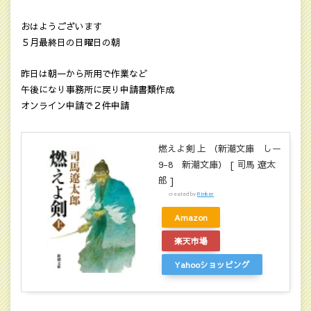
おはようございます
５月最終日の日曜日の朝
昨日は朝一から所用で作業など
午後になり事務所に戻り申請書類作成
オンライン申請で２件申請
燃えよ剣 上 （新潮文庫 しー
9-8 新潮文庫） [ 司馬 遼太
郎 ]
created by
Rinker
Amazon
楽天市場
Yahooショッピング