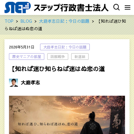
TOP
BLOG
大庭孝志日記：今日の話題
【知れば迷ひ知
らねば迷はぬ恋の道
2026年5月31日
大庭孝志日記：今日の話題
歴史マニアの部屋
函館戦争
新選組
【知れば迷ひ知らねば迷はぬ恋の道
大庭孝志