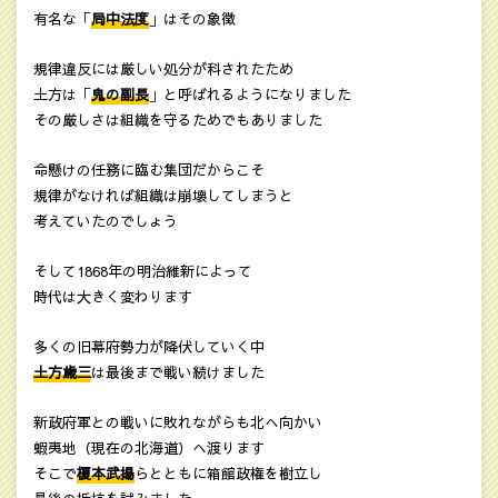
有名な「
局中法度
」はその象徴
規律違反には厳しい処分が科されたため
土方は「
鬼の副長
」と呼ばれるようになりました
その厳しさは組織を守るためでもありました
命懸けの任務に臨む集団だからこそ
規律がなければ組織は崩壊してしまうと
考えていたのでしょう
そして1868年の明治維新によって
時代は大きく変わります
多くの旧幕府勢力が降伏していく中
土方歳三
は最後まで戦い続けました
新政府軍との戦いに敗れながらも北へ向かい
蝦夷地（現在の北海道）へ渡ります
そこで
榎本武揚
らとともに箱館政権を樹立し