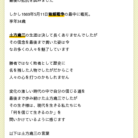
最後の抵抗を試みました
しかし1869年5月11日
箱館戦争
の最中に戦死。
享年34歳
土方歳三
の生涯は決して長くありませんでしたが
その信念を最後まで貫いた姿は今
なお多くの人々を魅了しています
勝者ではなく敗者として歴史に
名を残した人物でしたがだからこそ
人々の心を打つのかもしれません
変化の激しい時代の中で自分の信じる道を
最後まで歩み続けた土方歳三でしたが
その生き様は、現代を生きる私たちにも
「何を信じて生きるのか」を
問いかけているように感じます
以下は土方歳三の言葉