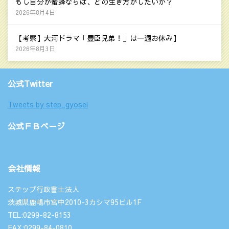
もし自分が蜜蜂ならば、どの生き方がしたいか？
2026年8月4日
【考察】大河ドラマ「豊臣兄弟！」は一週お休み】
2026年8月3日
公式Twitter
Tweets by step_gyosei
公式ＦＢページ
会社情報
ステップ行政書士法人
茨城県鹿嶋市宮中2010-3カシマ95ビル1F
TEL:0299-82-8153
FAX:0299-84-0810