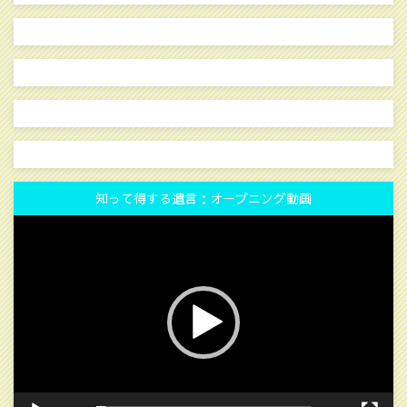
知って得する遺言：オープニング動画
動
画
プ
レ
ー
ヤ
ー